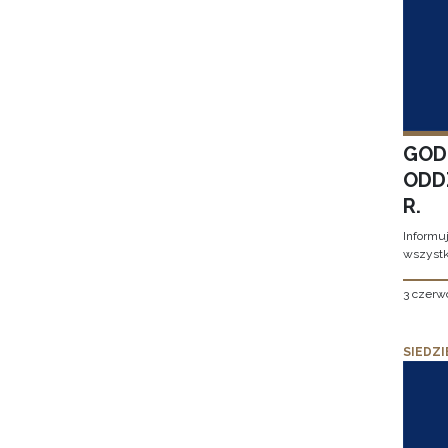
GOD
ODD
R.
Informu
wszystk
3 czerw
SIEDZI