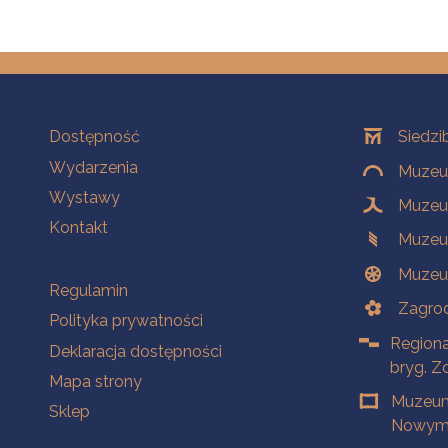
Na skróty
Oddziały
Dostępność
Siedzi
Wydarzenia
Muzeum
Wystawy
Muzeum
Kontakt
Muzeu
Muzeu
Na skróty
Regulamin
Zagrod
Polityka prywatności
Regiona
Deklaracja dostępności
bryg. Z
Mapa strony
Muzeum
Sklep
Nowym 