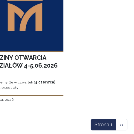
ZINY OTWARCIA
ZIAŁÓW 4-5.06.2026
jemy, że w czwartek (
4 czerwca)
ie oddziały
ca, 2026
icowanie
Nastę
Strona 1
››