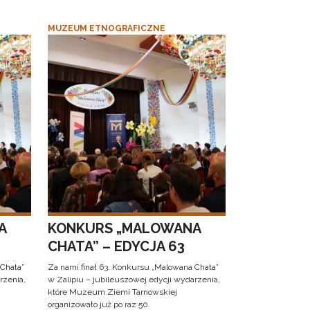
MUZEUM ETNOGRAFICZNE
A
KONKURS „MALOWANA
CHATA” – EDYCJA 63
 Chata”
Za nami finał 63. Konkursu „Malowana Chata”
rzenia,
w Zalipiu – jubileuszowej edycji wydarzenia,
które Muzeum Ziemi Tarnowskiej
organizowało już po raz 50.