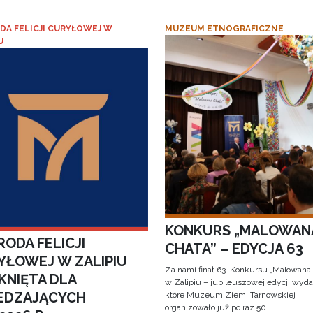
DA FELICJI CURYŁOWEJ W
MUZEUM ETNOGRAFICZNE
U
KONKURS „MALOWAN
ODA FELICJI
CHATA” – EDYCJA 63
YŁOWEJ W ZALIPIU
Za nami finał 63. Konkursu „Malowana
KNIĘTA DLA
w Zalipiu – jubileuszowej edycji wyda
EDZAJĄCYCH
które Muzeum Ziemi Tarnowskiej
organizowało już po raz 50.