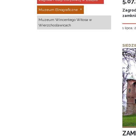
5.07
Muzeum Etnograficzne
Zagroda
zamknię
Muzeum Wincentego Witosa w
Wierzchosławicach
1 lipca,
SIEDZI
ZAM