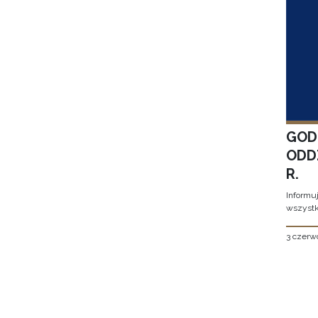
GOD
ODD
R.
Informu
wszystk
3 czerw
Stron