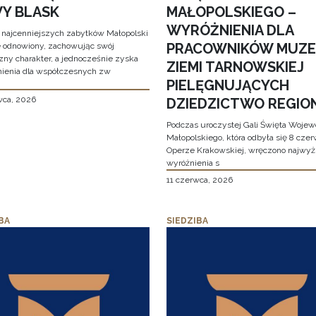
Y BLASK
MAŁOPOLSKIEGO –
WYRÓŻNIENIA DLA
 najcenniejszych zabytków Małopolski
PRACOWNIKÓW MUZ
e odnowiony, zachowując swój
zny charakter, a jednocześnie zyska
ZIEMI TARNOWSKIEJ
ienia dla współczesnych zw
PIELĘGNUJĄCYCH
wca, 2026
DZIEDZICTWO REGIO
Podczas uroczystej Gali Święta Woje
Małopolskiego, która odbyła się 8 cze
Operze Krakowskiej, wręczono najwy
wyróżnienia s
11 czerwca, 2026
BA
SIEDZIBA