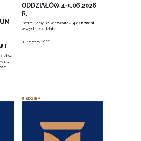
ODDZIAŁÓW 4-5.06.2026
R.
EUM
Informujemy, że w czwartek (
4 czerwca)
wszystkie oddziały
3 czerwca, 2026
NU.
wództwa
rwca w
ższe
SIEDZIBA