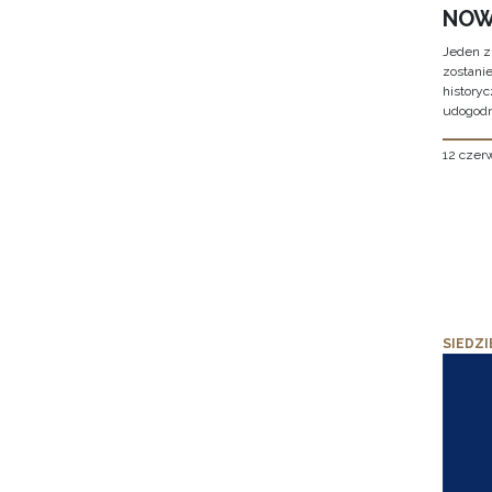
NOW
Jeden z
zostani
historyc
udogodn
12 czer
SIEDZI