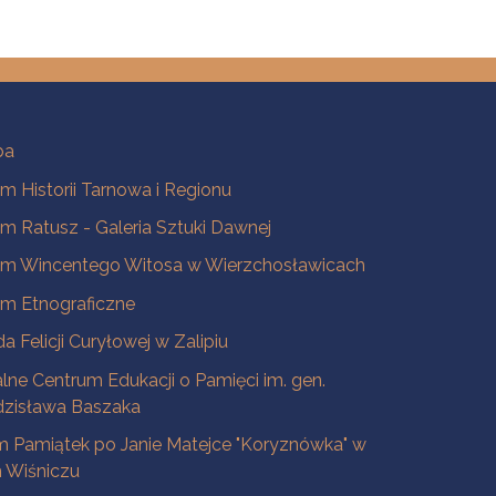
ba
 Historii Tarnowa i Regionu
 Ratusz - Galeria Sztuki Dawnej
m Wincentego Witosa w Wierzchosławicach
m Etnograficzne
a Felicji Curyłowej w Zalipiu
lne Centrum Edukacji o Pamięci im. gen.
dzisława Baszaka
 Pamiątek po Janie Matejce "Koryznówka" w
Wiśniczu