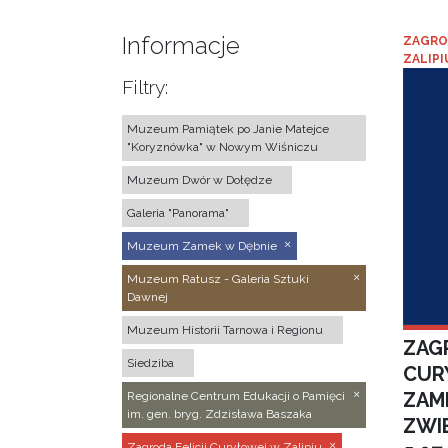
Informacje
ZAGRO
ZALIPI
Filtry:
Muzeum Pamiątek po Janie Matejce
"Koryznówka" w Nowym Wiśniczu
Muzeum Dwór w Dołędze
Galeria "Panorama"
Muzeum Zamek w Dębnie
Muzeum Ratusz - Galeria Sztuki
Dawnej
Muzeum Historii Tarnowa i Regionu
ZAGR
Siedziba
CUR
ZAM
Regionalne Centrum Edukacji o Pamięci
im. gen. bryg. Zdzisława Baszaka
ZWI
Zagroda Felicji Curyłowej w Zalipiu