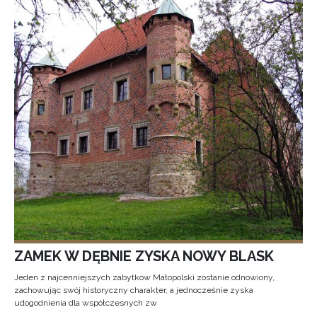
ZAMEK W DĘBNIE ZYSKA NOWY BLASK
Jeden z najcenniejszych zabytków Małopolski zostanie odnowiony,
zachowując swój historyczny charakter, a jednocześnie zyska
udogodnienia dla współczesnych zw