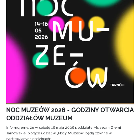
NOC MUZEÓW 2026 - GODZINY OTWARCIA
ODDZIAŁÓW MUZEUM
Informujemy, że w sobotę 16 maja 2026 r. oddziały Muzeum Ziemi
Tarnowskiej biorące udział w „Nocy Muzeów” będą czynne w
następujących godzinach: