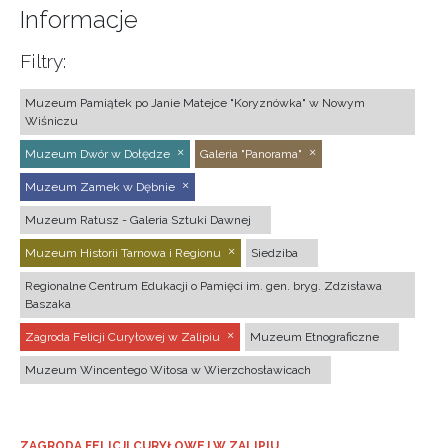
Informacje
Filtry:
Muzeum Pamiątek po Janie Matejce "Koryznówka" w Nowym
Wiśniczu
Muzeum Dwór w Dołędze
Galeria "Panorama"
Muzeum Zamek w Dębnie
Muzeum Ratusz - Galeria Sztuki Dawnej
Muzeum Historii Tarnowa i Regionu
Siedziba
Regionalne Centrum Edukacji o Pamięci im. gen. bryg. Zdzisława
Baszaka
Zagroda Felicji Curyłowej w Zalipiu
Muzeum Etnograficzne
Muzeum Wincentego Witosa w Wierzchosławicach
ZAGRODA FELICJI CURYŁOWEJ W ZALIPIU