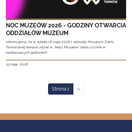
NOC MUZEÓW 2026 - GODZINY OTWARCIA
ODDZIAŁÓW MUZEUM
Informujemy, że w sobotę 16 maja 2026 r. oddziały Muzeum Ziemi
Tarnowskiej biorące udział w „Nocy Muzeów” będą czynne w
następujących godzinach:
15 maja, 2026
Stronicowanie
Następna strona
Strona 1
››