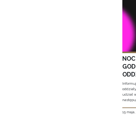
NOC
GOD
ODD
Informu
oddział
udział 
następu
15 maja
Stron