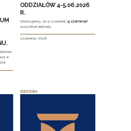
ODDZIAŁÓW 4-5.06.2026
R.
EUM
Informujemy, że w czwartek (
4 czerwca)
wszystkie oddziały
3 czerwca, 2026
NU.
wództwa
rwca w
ższe
SIEDZIBA