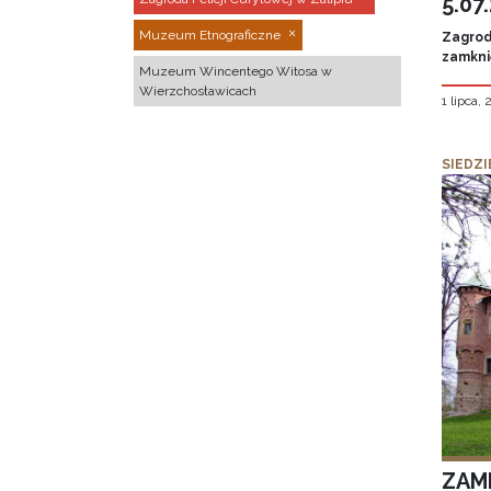
5.07
Muzeum Etnograficzne
Zagroda
zamknię
Muzeum Wincentego Witosa w
Wierzchosławicach
1 lipca,
SIEDZI
ZAM