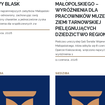
Y BLASK
MAŁOPOLSKIEGO –
WYRÓŻNIENIA DLA
 najcenniejszych zabytków Małopolski
PRACOWNIKÓW MUZ
e odnowiony, zachowując swój
zny charakter, a jednocześnie zyska
ZIEMI TARNOWSKIEJ
ienia dla współczesnych zw
PIELĘGNUJĄCYCH
wca, 2026
DZIEDZICTWO REGIO
Podczas uroczystej Gali Święta Woje
Małopolskiego, która odbyła się 8 cze
Operze Krakowskiej, wręczono najwy
wyróżnienia s
11 czerwca, 2026
BA
SIEDZIBA