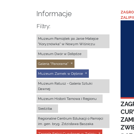
Informacje
ZAGRO
ZALIPI
Filtry:
Muzeum Pamiątek po Janie Matejce
"Koryznówka" w Nowym Wiśniczu
Muzeum Dwór w Dołędze
Galeria "Panorama"
Muzeum Zamek w Dębnie
Muzeum Ratusz - Galeria Sztuki
Dawnej
Muzeum Historii Tarnowa i Regionu
ZAGR
Siedziba
CUR
ZAM
Regionalne Centrum Edukacji o Pamięci
im. gen. bryg. Zdzisława Baszaka
ZWI
Zagroda Felicji Curyłowej w Zalipiu