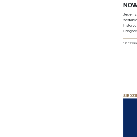
NOW
Jeden z
zostani
historyc
udogodn
12 czer
SIEDZI