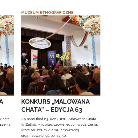
MUZEUM ETNOGRAFICZNE
A
KONKURS „MALOWANA
CHATA” – EDYCJA 63
 Chata”
Za nami finał 63. Konkursu „Malowana Chata”
rzenia,
w Zalipiu – jubileuszowej edycji wydarzenia,
które Muzeum Ziemi Tarnowskiej
organizowało już po raz 50.