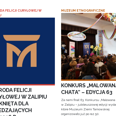
DA FELICJI CURYŁOWEJ W
MUZEUM ETNOGRAFICZNE
U
KONKURS „MALOWAN
ODA FELICJI
CHATA” – EDYCJA 63
YŁOWEJ W ZALIPIU
Za nami finał 63. Konkursu „Malowana
KNIĘTA DLA
w Zalipiu – jubileuszowej edycji wyda
EDZAJĄCYCH
które Muzeum Ziemi Tarnowskiej
organizowało już po raz 50.