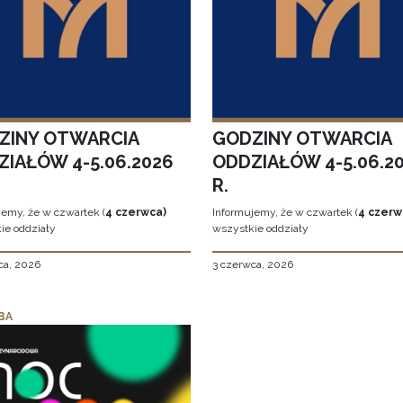
ZINY OTWARCIA
GODZINY OTWARCIA
ZIAŁÓW 4-5.06.2026
ODDZIAŁÓW 4-5.06.2
R.
jemy, że w czwartek (
4 czerwca)
Informujemy, że w czwartek (
4 czerw
ie oddziały
wszystkie oddziały
ca, 2026
3 czerwca, 2026
BA