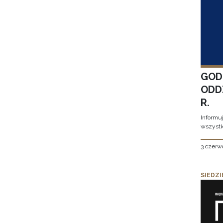
GOD
ODD
R.
Informu
wszystk
3 czerw
SIEDZI