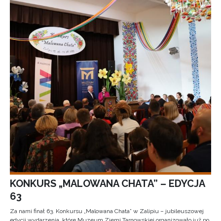
KONKURS „MALOWANA CHATA” – EDYCJA
63
Za nami finał 63. Konkursu „Malowana Chata” w Zalipiu – jubileuszowej
edycji wydarzenia, które Muzeum Ziemi Tarnowskiej organizowało już po