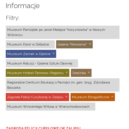
Informacje
Filtry:
Muzeum Pamiątek po Janie Matejce "Koryznówka" w Nowym
Wiśniczu
Muzeum Dwór w Dołędze
Galeria "Panorama"
Muzeum Zamek w Dębnie
Muzeum Ratusz - Galeria Sztuki Dawnej
Muzeum Historii Tarnowa i Regionu
Siedziba
Regionalne Centrum Edukacji o Pamięci im. gen. bryg. Zdzisława
Baszaka
Zagroda Felicji Curyłowej w Zalipiu
Muzeum Etnograficzne
Muzeum Wincentego Witosa w Wierzchosławicach
ZAGRODA FELICJI CURYŁOWEJ W ZALIPIU