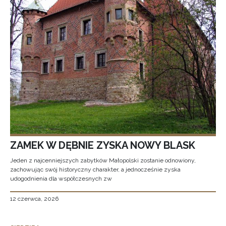
ZAMEK W DĘBNIE ZYSKA NOWY BLASK
Jeden z najcenniejszych zabytków Małopolski zostanie odnowiony,
zachowując swój historyczny charakter, a jednocześnie zyska
udogodnienia dla współczesnych zw
12 czerwca, 2026