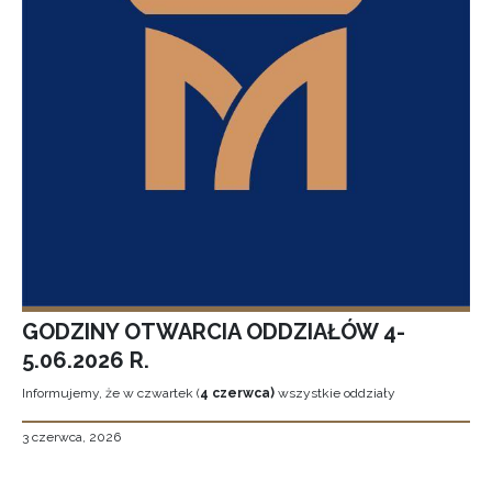
GODZINY OTWARCIA ODDZIAŁÓW 4-
5.06.2026 R.
Informujemy, że w czwartek (
4 czerwca)
wszystkie oddziały
3 czerwca, 2026