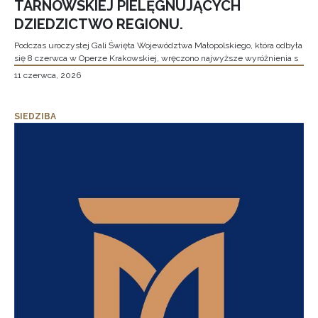
TARNOWSKIEJ PIELĘGNUJĄCYCH
DZIEDZICTWO REGIONU.
Podczas uroczystej Gali Święta Województwa Małopolskiego, która odbyła
się 8 czerwca w Operze Krakowskiej, wręczono najwyższe wyróżnienia s
11 czerwca, 2026
SIEDZIBA