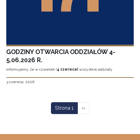
GODZINY OTWARCIA ODDZIAŁÓW 4-
5.06.2026 R.
Informujemy, że w czwartek (
4 czerwca)
wszystkie oddziały
3 czerwca, 2026
Stronicowanie
Następna strona
Strona 1
››