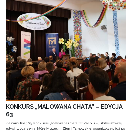
KONKURS „MALOWANA CHATA” – EDYCJA
63
Za nami finał 63. Konkursu „Malowana Chata” w Zalipiu – jubileuszowej
edycji wydarzenia, które Muzeum Ziemi Tarnowskiej organizowało już po