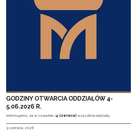
GODZINY OTWARCIA ODDZIAŁÓW 4-
5.06.2026 R.
Informujemy, że w czwartek (
4 czerwca)
wszystkie oddziały
3 czerwca, 2026