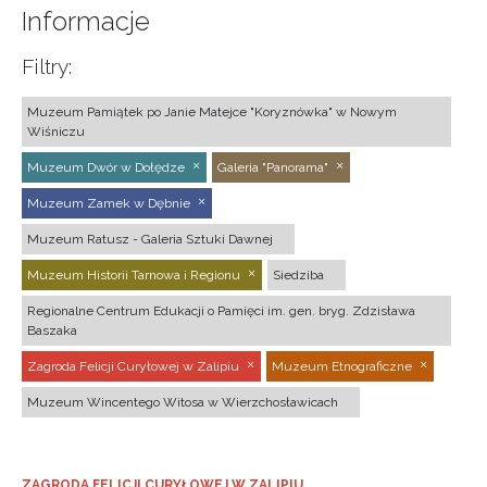
Informacje
Filtry:
Muzeum Pamiątek po Janie Matejce "Koryznówka" w Nowym
Wiśniczu
Muzeum Dwór w Dołędze
Galeria "Panorama"
Muzeum Zamek w Dębnie
Muzeum Ratusz - Galeria Sztuki Dawnej
Muzeum Historii Tarnowa i Regionu
Siedziba
Regionalne Centrum Edukacji o Pamięci im. gen. bryg. Zdzisława
Baszaka
Zagroda Felicji Curyłowej w Zalipiu
Muzeum Etnograficzne
Muzeum Wincentego Witosa w Wierzchosławicach
ZAGRODA FELICJI CURYŁOWEJ W ZALIPIU