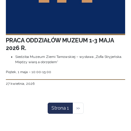
PRACA ODDZIAŁÓW MUZEUM 1-3 MAJA
2026 R.
Siedziba Muzeum Ziemi Tarnowskiej – wystawa „Zofia Stryjeńska.
Między wiarą a obrzędem”
Piątek, 1 maja – 10:00-15:00
27 kwietnia, 2026
Stronicowanie
Następna strona
Strona 1
››