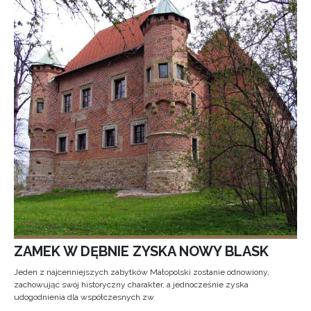
ZAMEK W DĘBNIE ZYSKA NOWY BLASK
Jeden z najcenniejszych zabytków Małopolski zostanie odnowiony,
zachowując swój historyczny charakter, a jednocześnie zyska
udogodnienia dla współczesnych zw