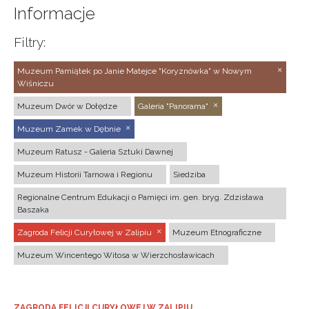
Informacje
Filtry:
Muzeum Pamiątek po Janie Matejce "Koryznówka" w Nowym
Wiśniczu
Muzeum Dwór w Dołędze
Galeria "Panorama"
Muzeum Zamek w Dębnie
Muzeum Ratusz - Galeria Sztuki Dawnej
Muzeum Historii Tarnowa i Regionu
Siedziba
Regionalne Centrum Edukacji o Pamięci im. gen. bryg. Zdzisława
Baszaka
Zagroda Felicji Curyłowej w Zalipiu
Muzeum Etnograficzne
Muzeum Wincentego Witosa w Wierzchosławicach
ZAGRODA FELICJI CURYŁOWEJ W ZALIPIU