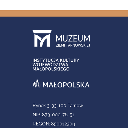
Informacje kontaktowe
Rynek 3, 33-100 Tarnów
NIP: 873-000-76-51
REGON: 850012309