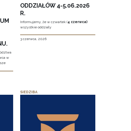
ODDZIAŁÓW 4-5.06.2026
R.
EUM
Informujemy, że w czwartek (
4 czerwca)
wszystkie oddziały
3 czerwca, 2026
NU.
wództwa
rwca w
ższe
SIEDZIBA