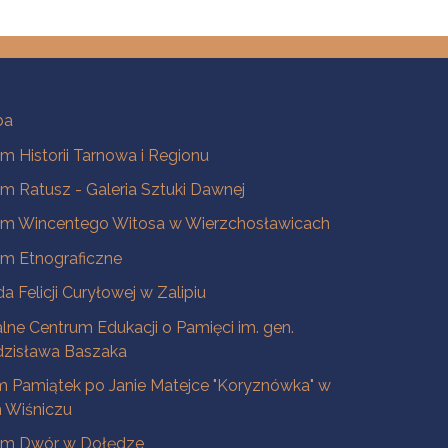
ba
 Historii Tarnowa i Regionu
 Ratusz - Galeria Sztuki Dawnej
m Wincentego Witosa w Wierzchosławicach
m Etnograficzne
a Felicji Curyłowej w Zalipiu
lne Centrum Edukacji o Pamięci im. gen.
dzisława Baszaka
 Pamiątek po Janie Matejce "Koryznówka" w
Wiśniczu
m Dwór w Dołędze