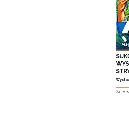
SUK
WYS
STR
Wystaw
23 maja
Stron