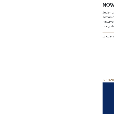
NOW
Jeden z
zostani
historyc
udogodn
12 czer
SIEDZI