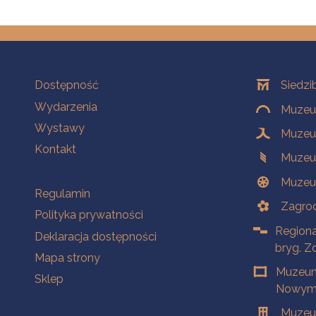
Na skróty
Oddziały
Dostępność
Siedzi
Wydarzenia
Muzeum
Wystawy
Muzeum
Kontakt
Muzeu
Muzeu
Na skróty
Regulamin
Zagrod
Polityka prywatności
Regiona
Deklaracja dostępności
bryg. Z
Mapa strony
Muzeum
Sklep
Nowym 
Muzeu