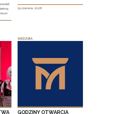
owołał
15 czerwca, 2026
letnią
uzeum
SIEDZIBA
TWA
GODZINY OTWARCIA