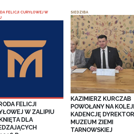
DA FELICJI CURYŁOWEJ W
SIEDZIBA
U
KAZIMIERZ KURCZAB
ODA FELICJI
POWOŁANY NA KOLEJ
YŁOWEJ W ZALIPIU
KADENCJĘ DYREKTO
KNIĘTA DLA
MUZEUM ZIEMI
EDZAJĄCYCH
TARNOWSKIEJ