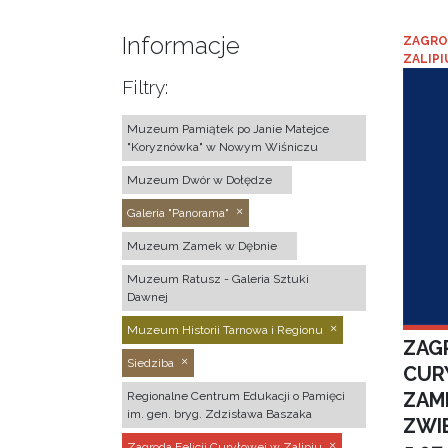
Informacje
ZAGRO
ZALIPI
Filtry:
Muzeum Pamiątek po Janie Matejce
"Koryznówka" w Nowym Wiśniczu
Muzeum Dwór w Dołędze
Galeria "Panorama"
Muzeum Zamek w Dębnie
Muzeum Ratusz - Galeria Sztuki
Dawnej
Muzeum Historii Tarnowa i Regionu
ZAGR
Siedziba
CUR
ZAM
Regionalne Centrum Edukacji o Pamięci
im. gen. bryg. Zdzisława Baszaka
ZWI
Zagroda Felicji Curyłowej w Zalipiu