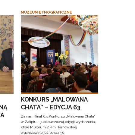
MUZEUM ETNOGRAFICZNE
KONKURS „MALOWANA
NĄ
CHATA” – EDYCJA 63
RA
Za nami finał 63. Konkursu „Malowana Chata”
w Zalipiu – jubileuszowej edycji wydarzenia,
które Muzeum Ziemi Tarnowskiej
organizowało już po raz 50.