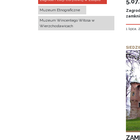
5.07
Muzeum Etnograficzne
Zagroda
zamknię
Muzeum Wincentego Witosa w
Wierzchosławicach
1 lipca,
SIEDZI
ZAM