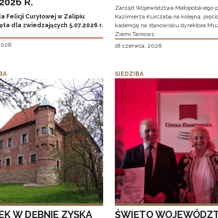
.2026 R.
Zarząd Województwa Małopolskiego p
 Felicji Curyłowej w Zalipiu
Kazimierza Kurczaba na kolejną, pięcio
ta dla zwiedzających 5.07.2026 r.
kadencję na stanowisku dyrektora M
Ziemi Tarnows
 2026
18 czerwca, 2026
BA
SIEDZIBA
EK W DĘBNIE ZYSKA
ŚWIĘTO WOJEWÓDZ