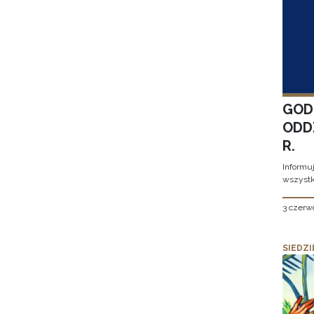
GOD
ODD
R.
Informu
wszystk
3 czerw
SIEDZI