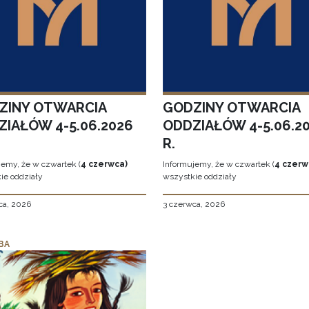
ZINY OTWARCIA
GODZINY OTWARCIA
ZIAŁÓW 4-5.06.2026
ODDZIAŁÓW 4-5.06.2
R.
jemy, że w czwartek (
4 czerwca)
Informujemy, że w czwartek (
4 czerw
ie oddziały
wszystkie oddziały
ca, 2026
3 czerwca, 2026
BA