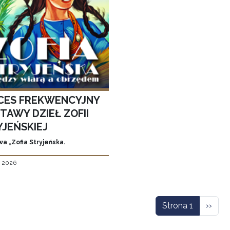
CES FREKWENCYJNY
TAWY DZIEŁ ZOFII
YJEŃSKIEJ
a „Zofia Stryjeńska.
, 2026
icowanie
Nastę
Strona 1
››