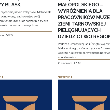
Y BLASK
MAŁOPOLSKIEGO –
WYRÓŻNIENIA DLA
 najcenniejszych zabytków Małopolski
PRACOWNIKÓW MUZ
e odnowiony, zachowując swój
zny charakter, a jednocześnie zyska
ZIEMI TARNOWSKIEJ
ienia dla współczesnych zw
PIELĘGNUJĄCYCH
wca, 2026
DZIEDZICTWO REGIO
Podczas uroczystej Gali Święta Woje
Małopolskiego, która odbyła się 8 cze
Operze Krakowskiej, wręczono najwy
wyróżnienia s
11 czerwca, 2026
BA
SIEDZIBA