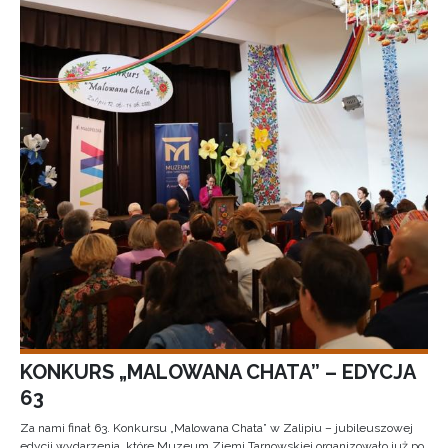
KONKURS „MALOWANA CHATA” – EDYCJA
63
Za nami finał 63. Konkursu „Malowana Chata” w Zalipiu – jubileuszowej
edycji wydarzenia, które Muzeum Ziemi Tarnowskiej organizowało już po