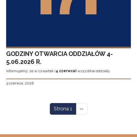
GODZINY OTWARCIA ODDZIAŁÓW 4-
5.06.2026 R.
Informujemy, że w czwartek (
4 czerwca)
wszystkie oddziały
3 czerwca, 2026
Stronicowanie
Następna strona
Strona 1
››