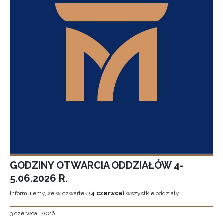
GODZINY OTWARCIA ODDZIAŁÓW 4-
5.06.2026 R.
Informujemy, że w czwartek (
4 czerwca)
wszystkie oddziały
3 czerwca, 2026