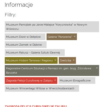
Informacje
Filtry:
Muzeum Pamiątek po Janie Matejce "Koryznówka" w Nowym
Wiśniczu
Muzeum Dwór w Dołędze
Galeria "Panorama"
Muzeum Zamek w Dębnie
Muzeum Ratusz - Galeria Sztuki Dawnej
Muzeum Historii Tarnowa i Regionu
Siedziba
Regionalne Centrum Edukacji o Pamięci im. gen. bryg. Zdzisława
Baszaka
Zagroda Felicji Curyłowej w Zalipiu
Muzeum Etnograficzne
Muzeum Wincentego Witosa w Wierzchosławicach
ZAGRODA FELICJI CURYŁOWEJ W ZALIPIU