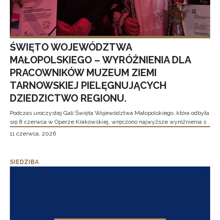
ŚWIĘTO WOJEWÓDZTWA
MAŁOPOLSKIEGO – WYRÓŻNIENIA DLA
PRACOWNIKÓW MUZEUM ZIEMI
TARNOWSKIEJ PIELĘGNUJĄCYCH
DZIEDZICTWO REGIONU.
Podczas uroczystej Gali Święta Województwa Małopolskiego, która odbyła
się 8 czerwca w Operze Krakowskiej, wręczono najwyższe wyróżnienia s
11 czerwca, 2026
SIEDZIBA