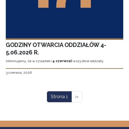
GODZINY OTWARCIA ODDZIAŁÓW 4-
5.06.2026 R.
Informujemy, że w czwartek (
4 czerwca)
wszystkie oddziały
3 czerwca, 2026
Stronicowanie
Następna strona
Strona 1
››