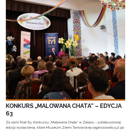
KONKURS „MALOWANA CHATA” – EDYCJA
63
Za nami finał 63. Konkursu „Malowana Chata” w Zalipiu – jubileuszowej
edycji wydarzenia, które Muzeum Ziemi Tarnowskiej organizowało już po