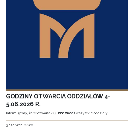
GODZINY OTWARCIA ODDZIAŁÓW 4-
5.06.2026 R.
Informujemy, że w czwartek (
4 czerwca)
wszystkie oddziały
3 czerwca, 2026