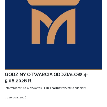
GODZINY OTWARCIA ODDZIAŁÓW 4-
5.06.2026 R.
Informujemy, że w czwartek (
4 czerwca)
wszystkie oddziały
3 czerwca, 2026