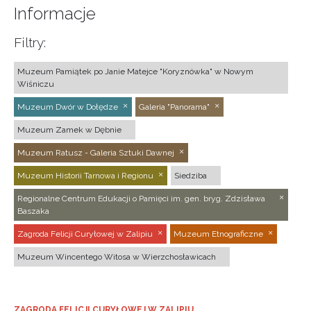
Informacje
Filtry:
Muzeum Pamiątek po Janie Matejce "Koryznówka" w Nowym
Wiśniczu
Muzeum Dwór w Dołędze
Galeria "Panorama"
Muzeum Zamek w Dębnie
Muzeum Ratusz - Galeria Sztuki Dawnej
Muzeum Historii Tarnowa i Regionu
Siedziba
Regionalne Centrum Edukacji o Pamięci im. gen. bryg. Zdzisława
Baszaka
Zagroda Felicji Curyłowej w Zalipiu
Muzeum Etnograficzne
Muzeum Wincentego Witosa w Wierzchosławicach
ZAGRODA FELICJI CURYŁOWEJ W ZALIPIU