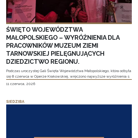
ŚWIĘTO WOJEWÓDZTWA
MAŁOPOLSKIEGO – WYRÓŻNIENIA DLA
PRACOWNIKÓW MUZEUM ZIEMI
TARNOWSKIEJ PIELĘGNUJĄCYCH
DZIEDZICTWO REGIONU.
Podczas uroczystej Gali Święta Województwa Małopolskiego, która odbyła
się 8 czerwca w Operze Krakowskiej, wręczono najwyższe wyróżnienia s
11 czerwca, 2026
SIEDZIBA