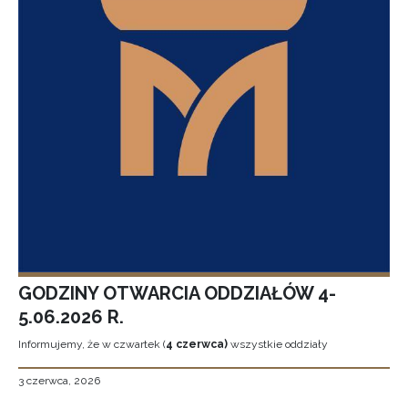
GODZINY OTWARCIA ODDZIAŁÓW 4-
5.06.2026 R.
Informujemy, że w czwartek (
4 czerwca)
wszystkie oddziały
3 czerwca, 2026