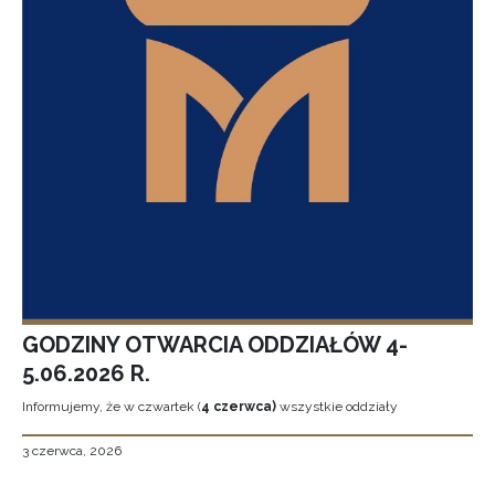
GODZINY OTWARCIA ODDZIAŁÓW 4-
5.06.2026 R.
Informujemy, że w czwartek (
4 czerwca)
wszystkie oddziały
3 czerwca, 2026