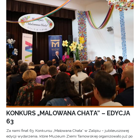
KONKURS „MALOWANA CHATA” – EDYCJA
63
Za nami finał 63. Konkursu „Malowana Chata” w Zalipiu – jubileuszowej
edycji wydarzenia, które Muzeum Ziemi Tarnowskiej organizowało już po