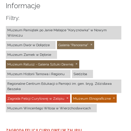
Informacje
Filtry:
Muzeum Pamiątek po Janie Matejce "Koryznówka" w Nowym
Wiśniczu
Muzeum Dwór w Dołędze
Galeria "Panorama"
Muzeum Zamek w Dębnie
Muzeum Ratusz - Galeria Sztuki Dawnej
Muzeum Historii Tarnowa i Regionu
Siedziba
Regionalne Centrum Edukacji o Pamięci im. gen. bryg. Zdzisława
Baszaka
Zagroda Felicji Curyłowej w Zalipiu
Muzeum Etnograficzne
Muzeum Wincentego Witosa w Wierzchosławicach
ZAGRODA FELICJI CURYŁOWEJ W ZALIPIU