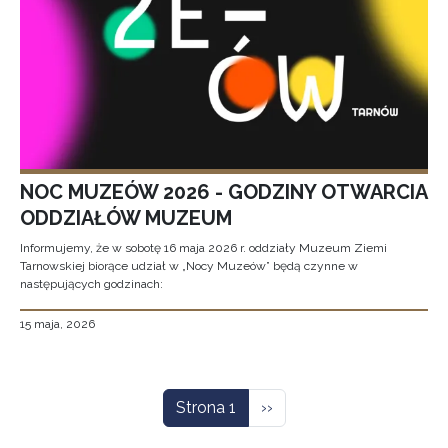
NOC MUZEÓW 2026 - GODZINY OTWARCIA
ODDZIAŁÓW MUZEUM
Informujemy, że w sobotę 16 maja 2026 r. oddziały Muzeum Ziemi
Tarnowskiej biorące udział w „Nocy Muzeów” będą czynne w
następujących godzinach:
15 maja, 2026
Stronicowanie
Następna strona
Strona 1
››