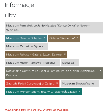
Informacje
Filtry:
Muzeum Pamiątek po Janie Matejce "Koryznówka" w Nowym
Wiśniczu
Muzeum Dwór w Dołędze
Galeria "Panorama"
Muzeum Zamek w Dębnie
Muzeum Ratusz - Galeria Sztuki Dawnej
Muzeum Historii Tarnowa i Regionu
Siedziba
Regionalne Centrum Edukacji o Pamięci im. gen. bryg. Zdzisława
Baszaka
Zagroda Felicji Curyłowej w Zalipiu
Muzeum Etnograficzne
Muzeum Wincentego Witosa w Wierzchosławicach
ZAGRODA FELICJI CURYŁOWEJ W ZALIPIU