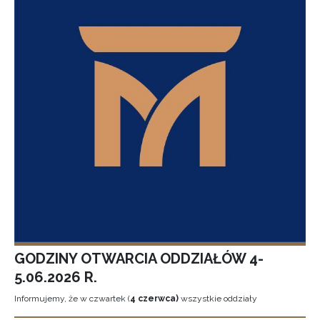
GODZINY OTWARCIA ODDZIAŁÓW 4-
5.06.2026 R.
Informujemy, że w czwartek (
4 czerwca)
wszystkie oddziały