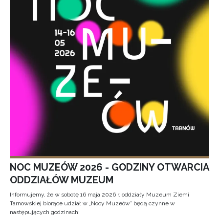
NOC MUZEÓW 2026 - GODZINY OTWARCIA
ODDZIAŁÓW MUZEUM
Informujemy, że w sobotę 16 maja 2026 r. oddziały Muzeum Ziemi
Tarnowskiej biorące udział w „Nocy Muzeów” będą czynne w
następujących godzinach: