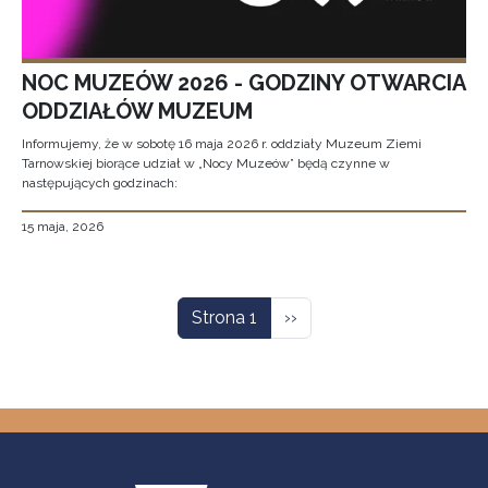
NOC MUZEÓW 2026 - GODZINY OTWARCIA
ODDZIAŁÓW MUZEUM
Informujemy, że w sobotę 16 maja 2026 r. oddziały Muzeum Ziemi
Tarnowskiej biorące udział w „Nocy Muzeów” będą czynne w
następujących godzinach:
15 maja, 2026
Stronicowanie
Następna strona
Strona 1
››