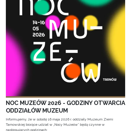
NOC MUZEÓW 2026 - GODZINY OTWARCIA
ODDZIAŁÓW MUZEUM
Informujemy, że w sobotę 16 maja 2026 r. oddziały Muzeum Ziemi
Tarnowskiej biorące udział w „Nocy Muzeów” będą czynne w
następujących godzinach: