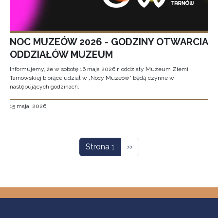
NOC MUZEÓW 2026 - GODZINY OTWARCIA
ODDZIAŁÓW MUZEUM
Informujemy, że w sobotę 16 maja 2026 r. oddziały Muzeum Ziemi
Tarnowskiej biorące udział w „Nocy Muzeów” będą czynne w
następujących godzinach:
15 maja, 2026
Stronicowanie
Następna strona
Strona 1
››