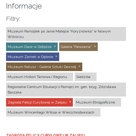
Informacje
Filtry:
Muzeum Pamiątek po Janie Matejce "Koryznówka" w Nowym
Wiśniczu
Muzeum Dwór w Dołędze
Galeria "Panorama"
Muzeum Zamek w Dębnie
Muzeum Ratusz - Galeria Sztuki Dawnej
Muzeum Historii Tarnowa i Regionu
Siedziba
Regionalne Centrum Edukacji o Pamięci im. gen. bryg. Zdzisława
Baszaka
Zagroda Felicji Curyłowej w Zalipiu
Muzeum Etnograficzne
Muzeum Wincentego Witosa w Wierzchosławicach
ZAGRODA FELICJI CURYŁOWEJ W ZALIPIU