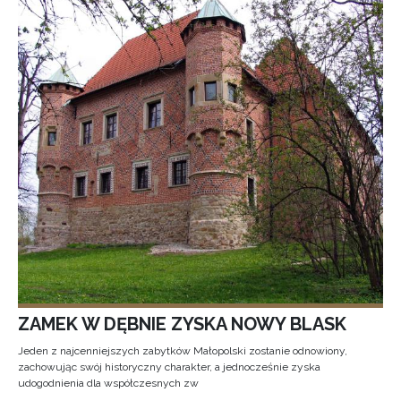
ZAMEK W DĘBNIE ZYSKA NOWY BLASK
Jeden z najcenniejszych zabytków Małopolski zostanie odnowiony,
zachowując swój historyczny charakter, a jednocześnie zyska
udogodnienia dla współczesnych zw