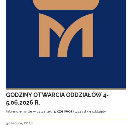
GODZINY OTWARCIA ODDZIAŁÓW 4-
5.06.2026 R.
Informujemy, że w czwartek (
4 czerwca)
wszystkie oddziały
3 czerwca, 2026