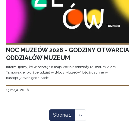
NOC MUZEÓW 2026 - GODZINY OTWARCIA
ODDZIAŁÓW MUZEUM
Informujemy, że w sobotę 16 maja 2026 r. oddziały Muzeum Ziemi
Tarnowskiej biorące udział w „Nocy Muzeów” będą czynne w
następujących godzinach:
15 maja, 2026
Stronicowanie
Następna strona
Strona 1
››