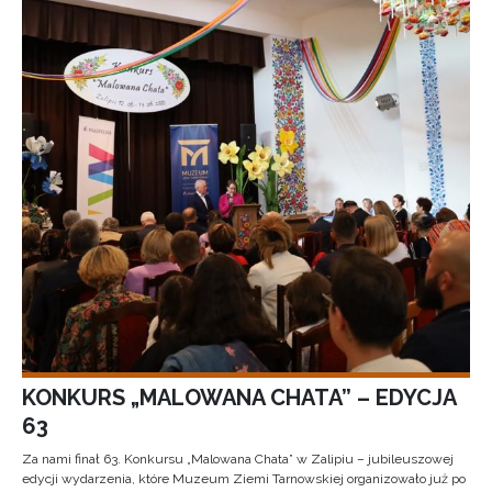
KONKURS „MALOWANA CHATA” – EDYCJA
63
Za nami finał 63. Konkursu „Malowana Chata” w Zalipiu – jubileuszowej
edycji wydarzenia, które Muzeum Ziemi Tarnowskiej organizowało już po