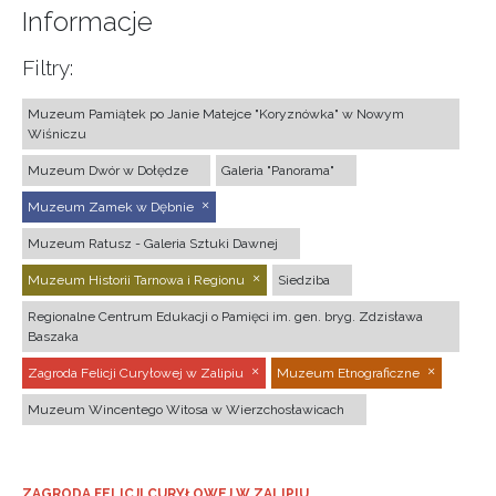
Informacje
Filtry:
Muzeum Pamiątek po Janie Matejce "Koryznówka" w Nowym
Wiśniczu
Muzeum Dwór w Dołędze
Galeria "Panorama"
Muzeum Zamek w Dębnie
Muzeum Ratusz - Galeria Sztuki Dawnej
Muzeum Historii Tarnowa i Regionu
Siedziba
Regionalne Centrum Edukacji o Pamięci im. gen. bryg. Zdzisława
Baszaka
Zagroda Felicji Curyłowej w Zalipiu
Muzeum Etnograficzne
Muzeum Wincentego Witosa w Wierzchosławicach
ZAGRODA FELICJI CURYŁOWEJ W ZALIPIU