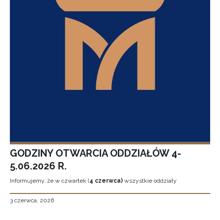
GODZINY OTWARCIA ODDZIAŁÓW 4-
5.06.2026 R.
Informujemy, że w czwartek (
4 czerwca)
wszystkie oddziały
3 czerwca, 2026