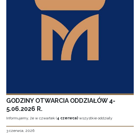
GODZINY OTWARCIA ODDZIAŁÓW 4-
5.06.2026 R.
Informujemy, że w czwartek (
4 czerwca)
wszystkie oddziały
3 czerwca, 2026