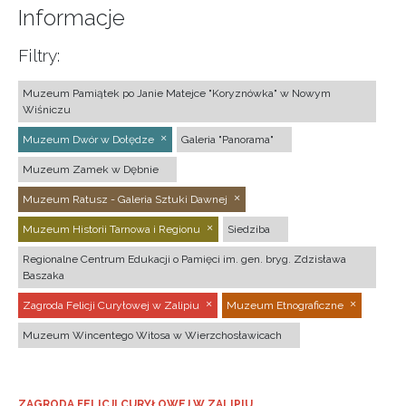
Informacje
Filtry:
Muzeum Pamiątek po Janie Matejce "Koryznówka" w Nowym
Wiśniczu
Muzeum Dwór w Dołędze
Galeria "Panorama"
Muzeum Zamek w Dębnie
Muzeum Ratusz - Galeria Sztuki Dawnej
Muzeum Historii Tarnowa i Regionu
Siedziba
Regionalne Centrum Edukacji o Pamięci im. gen. bryg. Zdzisława
Baszaka
Zagroda Felicji Curyłowej w Zalipiu
Muzeum Etnograficzne
Muzeum Wincentego Witosa w Wierzchosławicach
ZAGRODA FELICJI CURYŁOWEJ W ZALIPIU