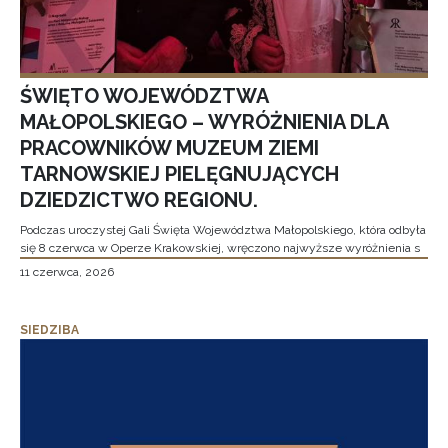
ŚWIĘTO WOJEWÓDZTWA
MAŁOPOLSKIEGO – WYRÓŻNIENIA DLA
PRACOWNIKÓW MUZEUM ZIEMI
TARNOWSKIEJ PIELĘGNUJĄCYCH
DZIEDZICTWO REGIONU.
Podczas uroczystej Gali Święta Województwa Małopolskiego, która odbyła
się 8 czerwca w Operze Krakowskiej, wręczono najwyższe wyróżnienia s
11 czerwca, 2026
SIEDZIBA