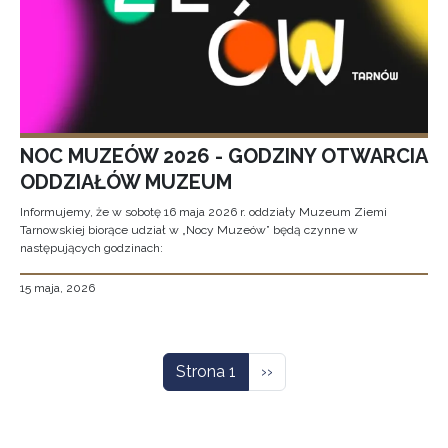
NOC MUZEÓW 2026 - GODZINY OTWARCIA
ODDZIAŁÓW MUZEUM
Informujemy, że w sobotę 16 maja 2026 r. oddziały Muzeum Ziemi
Tarnowskiej biorące udział w „Nocy Muzeów” będą czynne w
następujących godzinach:
15 maja, 2026
Stronicowanie
Następna strona
Strona 1
››