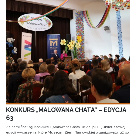
KONKURS „MALOWANA CHATA” – EDYCJA
63
Za nami finał 63. Konkursu „Malowana Chata” w Zalipiu – jubileuszowej
edycji wydarzenia, które Muzeum Ziemi Tarnowskiej organizowało już po