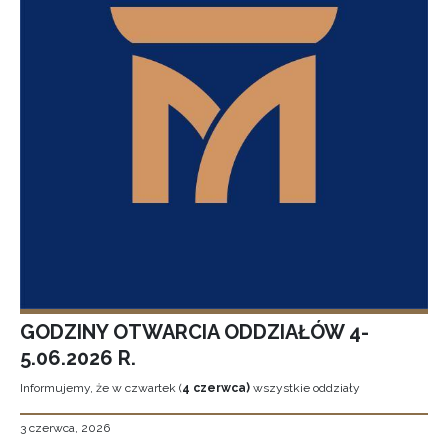
GODZINY OTWARCIA ODDZIAŁÓW 4-
5.06.2026 R.
Informujemy, że w czwartek (
4 czerwca)
wszystkie oddziały
3 czerwca, 2026