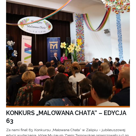
KONKURS „MALOWANA CHATA” – EDYCJA
63
Za nami finał 63. Konkursu „Malowana Chata” w Zalipiu – jubileuszowej
edycji wydarzenia, które Muzeum Ziemi Tarnowskiej organizowało już po