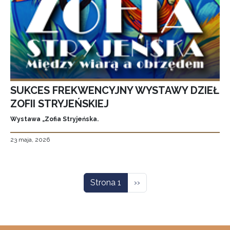
SUKCES FREKWENCYJNY WYSTAWY DZIEŁ
ZOFII STRYJEŃSKIEJ
Wystawa „Zofia Stryjeńska.
23 maja, 2026
Stronicowanie
Następna strona
Strona 1
››