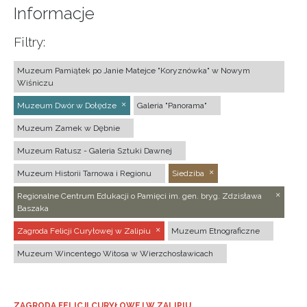
Informacje
Filtry:
Muzeum Pamiątek po Janie Matejce "Koryznówka" w Nowym
Wiśniczu
Muzeum Dwór w Dołędze
Galeria "Panorama"
Muzeum Zamek w Dębnie
Muzeum Ratusz - Galeria Sztuki Dawnej
Muzeum Historii Tarnowa i Regionu
Siedziba
Regionalne Centrum Edukacji o Pamięci im. gen. bryg. Zdzisława
Baszaka
Zagroda Felicji Curyłowej w Zalipiu
Muzeum Etnograficzne
Muzeum Wincentego Witosa w Wierzchosławicach
ZAGRODA FELICJI CURYŁOWEJ W ZALIPIU