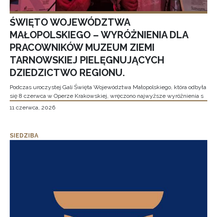
ŚWIĘTO WOJEWÓDZTWA
MAŁOPOLSKIEGO – WYRÓŻNIENIA DLA
PRACOWNIKÓW MUZEUM ZIEMI
TARNOWSKIEJ PIELĘGNUJĄCYCH
DZIEDZICTWO REGIONU.
Podczas uroczystej Gali Święta Województwa Małopolskiego, która odbyła
się 8 czerwca w Operze Krakowskiej, wręczono najwyższe wyróżnienia s
11 czerwca, 2026
SIEDZIBA