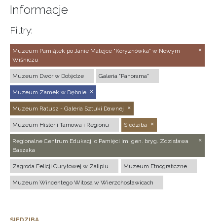
Informacje
Filtry:
Muzeum Pamiątek po Janie Matejce "Koryznówka" w Nowym
Wiśniczu
Muzeum Dwór w Dołędze
Galeria "Panorama"
Muzeum Zamek w Dębnie
Muzeum Ratusz - Galeria Sztuki Dawnej
Muzeum Historii Tarnowa i Regionu
Siedziba
Regionalne Centrum Edukacji o Pamięci im. gen. bryg. Zdzisława
Baszaka
Zagroda Felicji Curyłowej w Zalipiu
Muzeum Etnograficzne
Muzeum Wincentego Witosa w Wierzchosławicach
SIEDZIBA