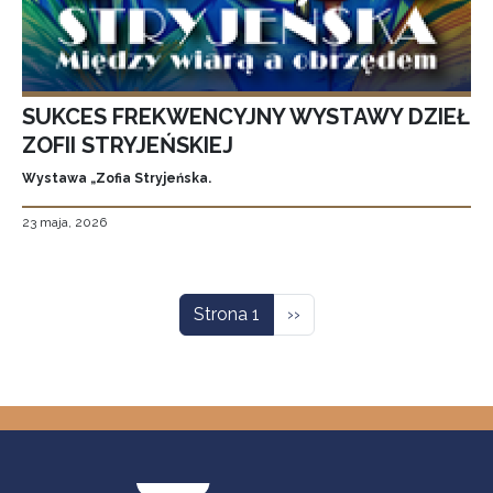
SUKCES FREKWENCYJNY WYSTAWY DZIEŁ
ZOFII STRYJEŃSKIEJ
Wystawa „Zofia Stryjeńska.
23 maja, 2026
Stronicowanie
Następna strona
Strona 1
››