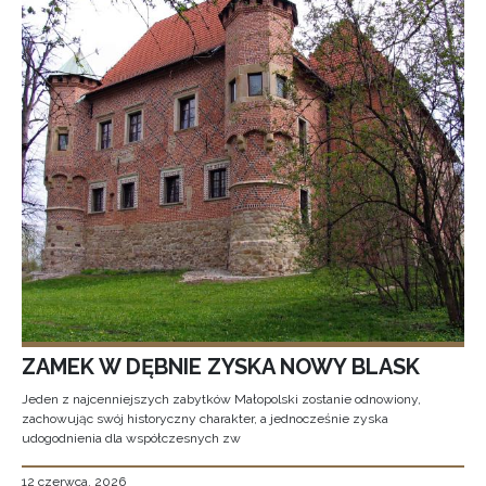
ZAMEK W DĘBNIE ZYSKA NOWY BLASK
Jeden z najcenniejszych zabytków Małopolski zostanie odnowiony,
zachowując swój historyczny charakter, a jednocześnie zyska
udogodnienia dla współczesnych zw
12 czerwca, 2026