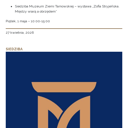
Siedziba Muzeum Ziemi Tarnowskiej – wystawa „Zofia Stryjeńska.
Między wiarą a obrzędem”
Piątek, 1 maja – 10:00-15:00
27 kwietnia, 2026
SIEDZIBA