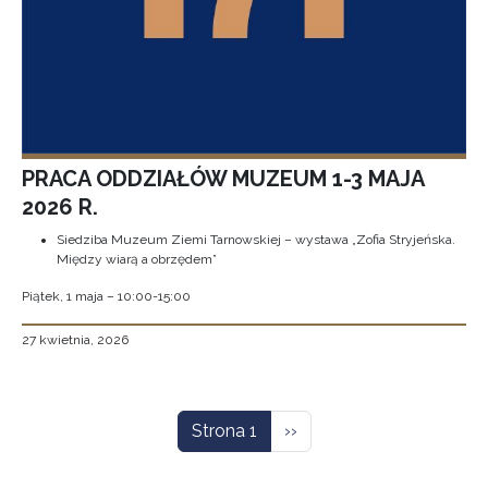
PRACA ODDZIAŁÓW MUZEUM 1-3 MAJA
2026 R.
Siedziba Muzeum Ziemi Tarnowskiej – wystawa „Zofia Stryjeńska.
Między wiarą a obrzędem”
Piątek, 1 maja – 10:00-15:00
27 kwietnia, 2026
Stronicowanie
Następna strona
Strona 1
››