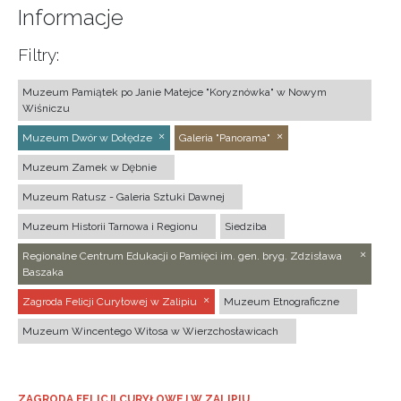
Informacje
Filtry:
Muzeum Pamiątek po Janie Matejce "Koryznówka" w Nowym
Wiśniczu
Muzeum Dwór w Dołędze
Galeria "Panorama"
Muzeum Zamek w Dębnie
Muzeum Ratusz - Galeria Sztuki Dawnej
Muzeum Historii Tarnowa i Regionu
Siedziba
Regionalne Centrum Edukacji o Pamięci im. gen. bryg. Zdzisława
Baszaka
Zagroda Felicji Curyłowej w Zalipiu
Muzeum Etnograficzne
Muzeum Wincentego Witosa w Wierzchosławicach
ZAGRODA FELICJI CURYŁOWEJ W ZALIPIU