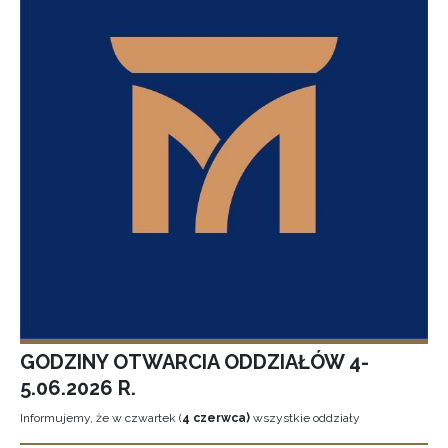
GODZINY OTWARCIA ODDZIAŁÓW 4-
5.06.2026 R.
Informujemy, że w czwartek (
4 czerwca)
wszystkie oddziały