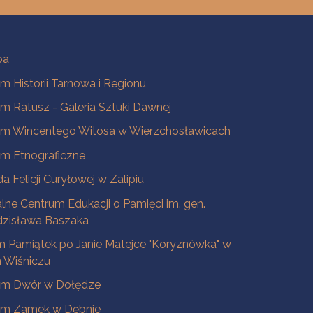
ba
 Historii Tarnowa i Regionu
 Ratusz - Galeria Sztuki Dawnej
m Wincentego Witosa w Wierzchosławicach
m Etnograficzne
a Felicji Curyłowej w Zalipiu
lne Centrum Edukacji o Pamięci im. gen.
dzisława Baszaka
 Pamiątek po Janie Matejce "Koryznówka" w
Wiśniczu
m Dwór w Dołędze
m Zamek w Dębnie