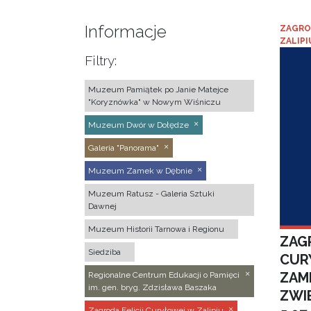
Informacje
ZAGRO
ZALIPI
Filtry:
Muzeum Pamiątek po Janie Matejce
"Koryznówka" w Nowym Wiśniczu
Muzeum Dwór w Dołędze
Galeria "Panorama"
Muzeum Zamek w Dębnie
Muzeum Ratusz - Galeria Sztuki
Dawnej
Muzeum Historii Tarnowa i Regionu
ZAGR
Siedziba
CUR
ZAM
Regionalne Centrum Edukacji o Pamięci
im. gen. bryg. Zdzisława Baszaka
ZWI
Zagroda Felicji Curyłowej w Zalipiu