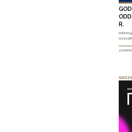
GOD
ODD
R.
Informu
wszystk
3 czerw
SIEDZI