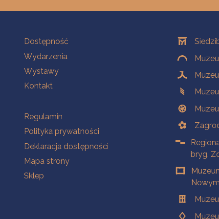
Na skróty
Oddziały
Dostępność
Siedzi
Wydarzenia
Muzeum
Wystawy
Muzeum
Kontakt
Muzeu
Muzeu
Na skróty
Regulamin
Zagrod
Polityka prywatności
Regiona
Deklaracja dostępności
bryg. Z
Mapa strony
Muzeum
Sklep
Nowym 
Muzeu
Muzeu