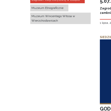
5.07
Muzeum Etnograficzne
Zagroda
zamknię
Muzeum Wincentego Witosa w
Wierzchosławicach
1 lipca,
SIEDZI
GOD