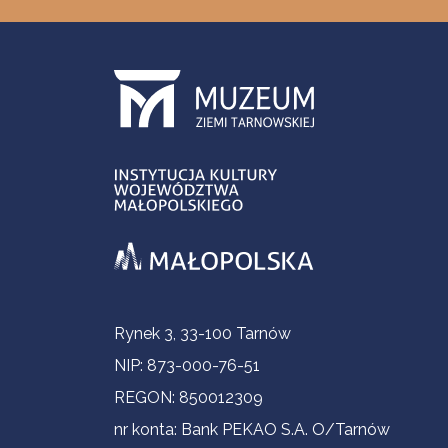
Informacje kontaktowe
Rynek 3, 33-100 Tarnów
NIP: 873-000-76-51
REGON: 850012309
nr konta: Bank PEKAO S.A. O/Tarnów