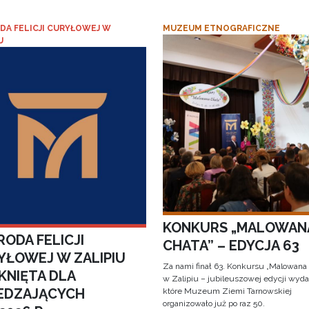
DA FELICJI CURYŁOWEJ W
MUZEUM ETNOGRAFICZNE
U
KONKURS „MALOWAN
ODA FELICJI
CHATA” – EDYCJA 63
YŁOWEJ W ZALIPIU
Za nami finał 63. Konkursu „Malowana
KNIĘTA DLA
w Zalipiu – jubileuszowej edycji wyda
EDZAJĄCYCH
które Muzeum Ziemi Tarnowskiej
organizowało już po raz 50.