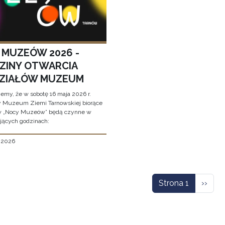
 MUZEÓW 2026 -
ZINY OTWARCIA
ZIAŁÓW MUZEUM
jemy, że w sobotę 16 maja 2026 r.
y Muzeum Ziemi Tarnowskiej biorące
w „Nocy Muzeów” będą czynne w
jących godzinach:
, 2026
icowanie
Nastę
Strona 1
››