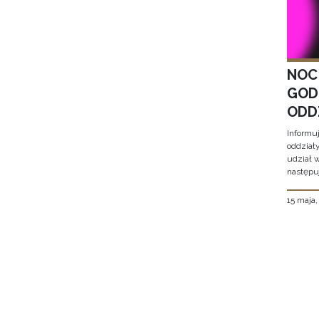
NOC
GOD
ODD
Informu
oddział
udział 
następu
15 maja
Stron