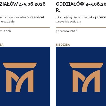
ZIAŁÓW 4-5.06.2026
ODDZIAŁÓW 4-5.06.2
R.
jemy, że w czwartek (
4 czerwca)
Informujemy, że w czwartek (
4 czerw
ie oddziały
wszystkie oddziały
ca, 2026
3 czerwca, 2026
BA
SIEDZIBA