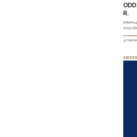
ODD
R.
Informu
wszystk
3 czerw
SIEDZI