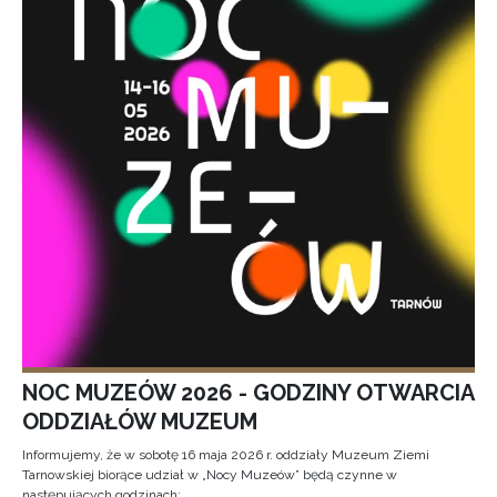
NOC MUZEÓW 2026 - GODZINY OTWARCIA
ODDZIAŁÓW MUZEUM
Informujemy, że w sobotę 16 maja 2026 r. oddziały Muzeum Ziemi
Tarnowskiej biorące udział w „Nocy Muzeów” będą czynne w
następujących godzinach: