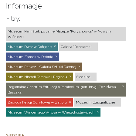
Informacje
Filtry:
Muzeum Pamiątek po Janie Matejce "Koryznówka" w Nowym
Wiśniczu
Muzeum Dwór w Dołędze
Galeria "Panorama"
Muzeum Zamek w Dębnie
Muzeum Ratusz - Galeria Sztuki Dawnej
Muzeum Historii Tarnowa i Regionu
Siedziba
Regionalne Centrum Edukacji o Pamięci im. gen. bryg. Zdzisława
Baszaka
Zagroda Felicji Curyłowej w Zalipiu
Muzeum Etnograficzne
Muzeum Wincentego Witosa w Wierzchosławicach
SIEDZIBA