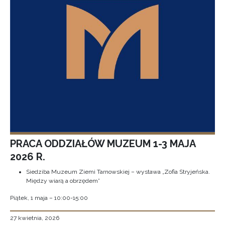
PRACA ODDZIAŁÓW MUZEUM 1-3 MAJA
2026 R.
Siedziba Muzeum Ziemi Tarnowskiej – wystawa „Zofia Stryjeńska.
Między wiarą a obrzędem”
Piątek, 1 maja – 10:00-15:00
27 kwietnia, 2026