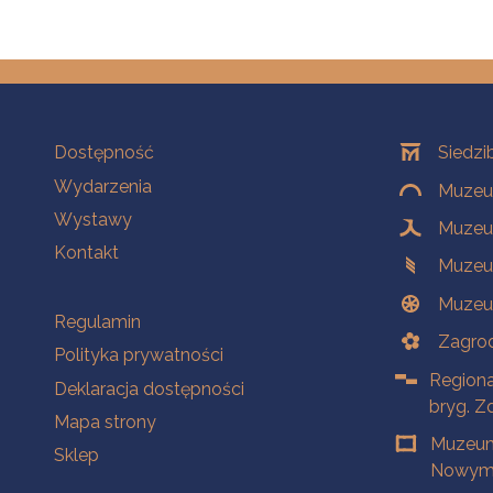
Na skróty
Oddziały
Dostępność
Siedzi
Wydarzenia
Muzeum
Wystawy
Muzeum
Kontakt
Muzeu
Muzeu
Na skróty
Regulamin
Zagrod
Polityka prywatności
Regiona
Deklaracja dostępności
bryg. Z
Mapa strony
Muzeum
Sklep
Nowym 