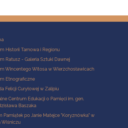
ba
 Historii Tarnowa i Regionu
 Ratusz - Galeria Sztuki Dawnej
m Wincentego Witosa w Wierzchosławicach
m Etnograficzne
a Felicji Curyłowej w Zalipiu
lne Centrum Edukacji o Pamięci im. gen.
dzisława Baszaka
 Pamiątek po Janie Matejce "Koryznówka" w
Wiśniczu