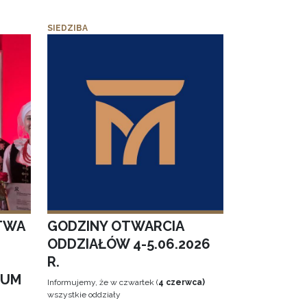
SIEDZIBA
TWA
GODZINY OTWARCIA
ODDZIAŁÓW 4-5.06.2026
R.
EUM
Informujemy, że w czwartek (
4 czerwca)
wszystkie oddziały