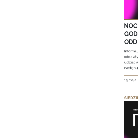
NOC
GOD
ODD
Informu
oddział
udział 
następu
15 maja
SIEDZI