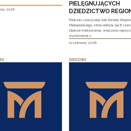
PIELĘGNUJĄCYCH
wca, 2026
DZIEDZICTWO REGIO
Podczas uroczystej Gali Święta Woje
Małopolskiego, która odbyła się 8 cze
Operze Krakowskiej, wręczono najwy
wyróżnienia s
11 czerwca, 2026
BA
SIEDZIBA