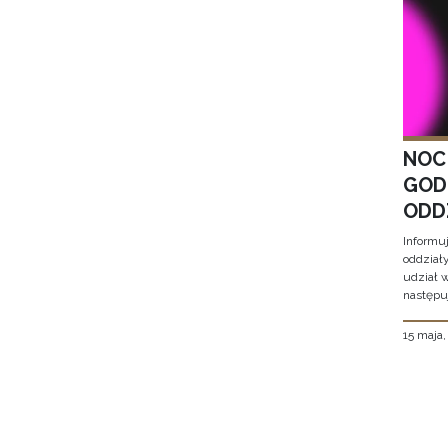
NOC
GOD
ODD
Informu
oddział
udział 
następu
15 maja
Stron