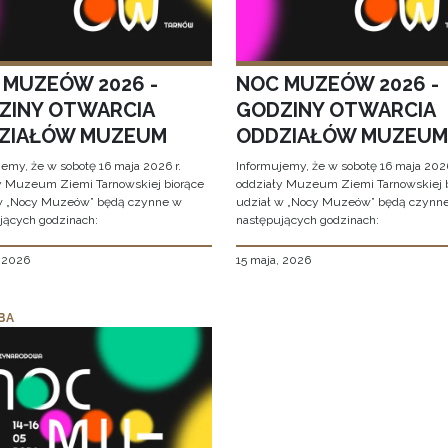
 MUZEÓW 2026 -
NOC MUZEÓW 2026 -
ZINY OTWARCIA
GODZINY OTWARCIA
ZIAŁÓW MUZEUM
ODDZIAŁÓW MUZEUM
jemy, że w sobotę 16 maja 2026 r.
Informujemy, że w sobotę 16 maja 2026
y Muzeum Ziemi Tarnowskiej biorące
oddziały Muzeum Ziemi Tarnowskiej 
w „Nocy Muzeów” będą czynne w
udział w „Nocy Muzeów” będą czynn
jących godzinach:
następujących godzinach:
, 2026
15 maja, 2026
BA