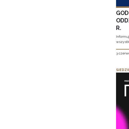
GOD
ODD
R.
Informu
wszystk
3 czerw
SIEDZI