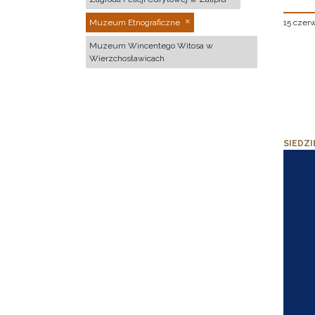
15 czer
Muzeum Etnograficzne
Muzeum Wincentego Witosa w
Wierzchosławicach
SIEDZI