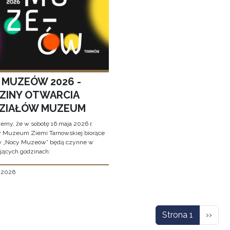
 MUZEÓW 2026 -
ZINY OTWARCIA
ZIAŁÓW MUZEUM
jemy, że w sobotę 16 maja 2026 r.
y Muzeum Ziemi Tarnowskiej biorące
w „Nocy Muzeów” będą czynne w
jących godzinach:
, 2026
icowanie
Nastę
Strona 1
››