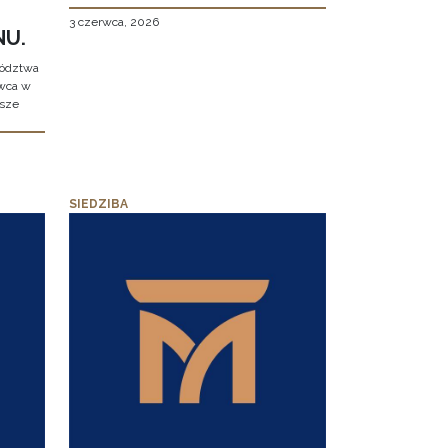
3 czerwca, 2026
NU.
wództwa
rwca w
ższe
SIEDZIBA