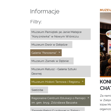
Informacje
MUZEU
Filtry:
Muzeum Pamiątek po Janie Matejce
"Koryznówka" w Nowym Wiśniczu
Muzeum Dwór w Dołędze
Galeria "Panorama"
Muzeum Zamek w Dębnie
Muzeum Ratusz - Galeria Sztuki
Dawnej
KON
Muzeum Historii Tarnowa i Regionu
CHAT
Siedziba
Za nami
Regionalne Centrum Edukacji o Pamięci
w Zalip
im. gen. bryg. Zdzisława Baszaka
które M
organizo
Zagroda Felicji Curyłowej w Zalipiu