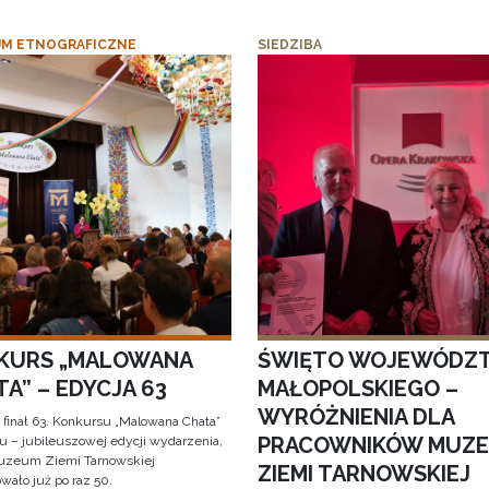
M ETNOGRAFICZNE
SIEDZIBA
KURS „MALOWANA
ŚWIĘTO WOJEWÓDZ
A” – EDYCJA 63
MAŁOPOLSKIEGO –
WYRÓŻNIENIA DLA
 finał 63. Konkursu „Malowana Chata”
PRACOWNIKÓW MUZ
iu – jubileuszowej edycji wydarzenia,
uzeum Ziemi Tarnowskiej
ZIEMI TARNOWSKIEJ
wało już po raz 50.