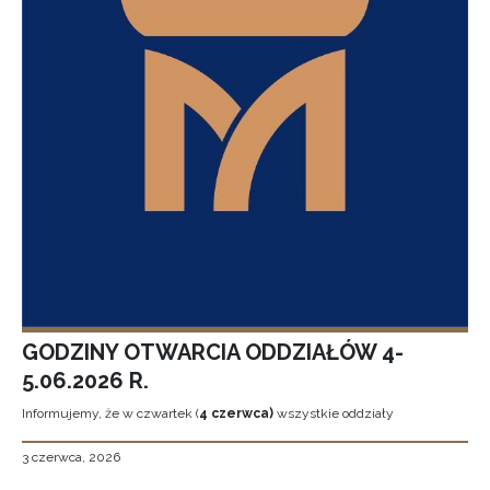
GODZINY OTWARCIA ODDZIAŁÓW 4-
5.06.2026 R.
Informujemy, że w czwartek (
4 czerwca)
wszystkie oddziały
3 czerwca, 2026