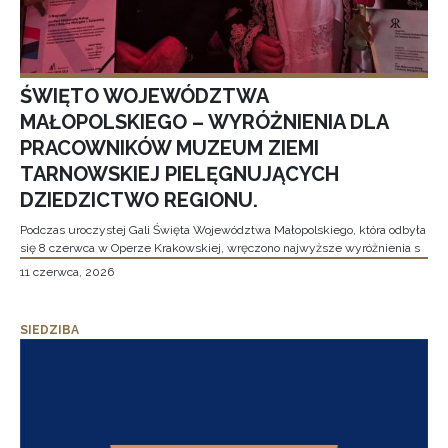
ŚWIĘTO WOJEWÓDZTWA
MAŁOPOLSKIEGO – WYRÓŻNIENIA DLA
PRACOWNIKÓW MUZEUM ZIEMI
TARNOWSKIEJ PIELĘGNUJĄCYCH
DZIEDZICTWO REGIONU.
Podczas uroczystej Gali Święta Województwa Małopolskiego, która odbyła
się 8 czerwca w Operze Krakowskiej, wręczono najwyższe wyróżnienia s
11 czerwca, 2026
SIEDZIBA