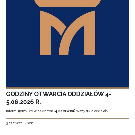
GODZINY OTWARCIA ODDZIAŁÓW 4-
5.06.2026 R.
Informujemy, że w czwartek (
4 czerwca)
wszystkie oddziały
3 czerwca, 2026