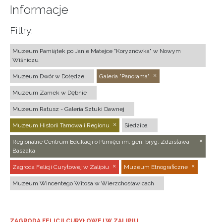
Informacje
Filtry:
Muzeum Pamiątek po Janie Matejce "Koryznówka" w Nowym
Wiśniczu
Muzeum Dwór w Dołędze
Galeria "Panorama"
Muzeum Zamek w Dębnie
Muzeum Ratusz - Galeria Sztuki Dawnej
Muzeum Historii Tarnowa i Regionu
Siedziba
Regionalne Centrum Edukacji o Pamięci im. gen. bryg. Zdzisława
Baszaka
Zagroda Felicji Curyłowej w Zalipiu
Muzeum Etnograficzne
Muzeum Wincentego Witosa w Wierzchosławicach
ZAGRODA FELICJI CURYŁOWEJ W ZALIPIU