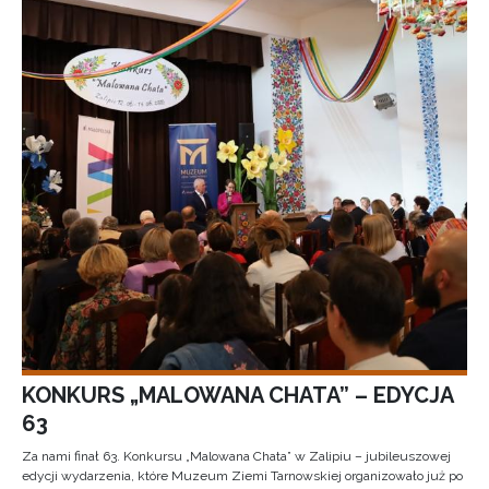
KONKURS „MALOWANA CHATA” – EDYCJA
63
Za nami finał 63. Konkursu „Malowana Chata” w Zalipiu – jubileuszowej
edycji wydarzenia, które Muzeum Ziemi Tarnowskiej organizowało już po