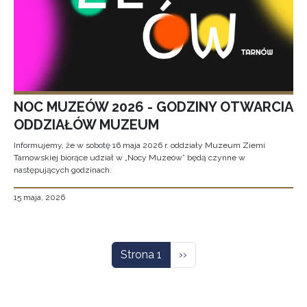
NOC MUZEÓW 2026 - GODZINY OTWARCIA
ODDZIAŁÓW MUZEUM
Informujemy, że w sobotę 16 maja 2026 r. oddziały Muzeum Ziemi
Tarnowskiej biorące udział w „Nocy Muzeów” będą czynne w
następujących godzinach:
15 maja, 2026
Stronicowanie
Następna strona
Strona 1
››