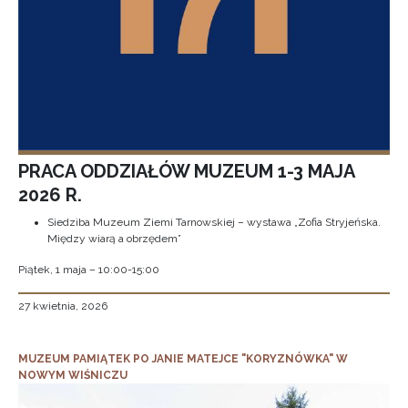
PRACA ODDZIAŁÓW MUZEUM 1-3 MAJA
2026 R.
Siedziba Muzeum Ziemi Tarnowskiej – wystawa „Zofia Stryjeńska.
Między wiarą a obrzędem”
Piątek, 1 maja – 10:00-15:00
27 kwietnia, 2026
MUZEUM PAMIĄTEK PO JANIE MATEJCE "KORYZNÓWKA" W
NOWYM WIŚNICZU