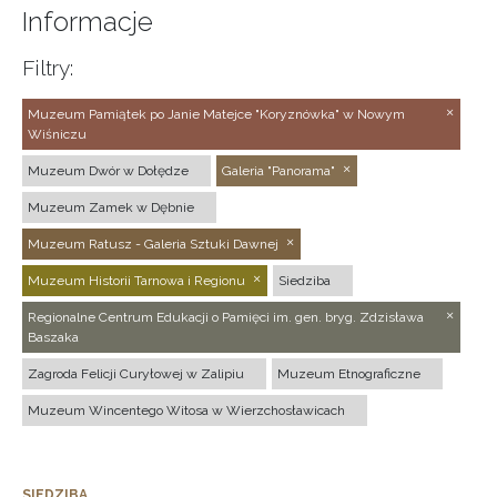
Informacje
Filtry:
Muzeum Pamiątek po Janie Matejce "Koryznówka" w Nowym
Wiśniczu
Muzeum Dwór w Dołędze
Galeria "Panorama"
Muzeum Zamek w Dębnie
Muzeum Ratusz - Galeria Sztuki Dawnej
Muzeum Historii Tarnowa i Regionu
Siedziba
Regionalne Centrum Edukacji o Pamięci im. gen. bryg. Zdzisława
Baszaka
Zagroda Felicji Curyłowej w Zalipiu
Muzeum Etnograficzne
Muzeum Wincentego Witosa w Wierzchosławicach
SIEDZIBA