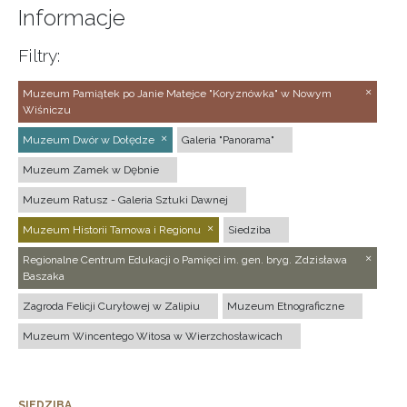
Informacje
Filtry:
Muzeum Pamiątek po Janie Matejce "Koryznówka" w Nowym
Wiśniczu
Muzeum Dwór w Dołędze
Galeria "Panorama"
Muzeum Zamek w Dębnie
Muzeum Ratusz - Galeria Sztuki Dawnej
Muzeum Historii Tarnowa i Regionu
Siedziba
Regionalne Centrum Edukacji o Pamięci im. gen. bryg. Zdzisława
Baszaka
Zagroda Felicji Curyłowej w Zalipiu
Muzeum Etnograficzne
Muzeum Wincentego Witosa w Wierzchosławicach
SIEDZIBA