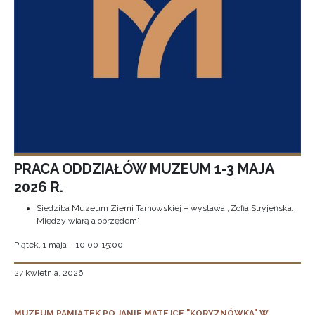
PRACA ODDZIAŁÓW MUZEUM 1-3 MAJA
2026 R.
Siedziba Muzeum Ziemi Tarnowskiej – wystawa „Zofia Stryjeńska.
Między wiarą a obrzędem”
Piątek, 1 maja – 10:00-15:00
27 kwietnia, 2026
MUZEUM PAMIĄTEK PO JANIE MATEJCE "KORYZNÓWKA" W