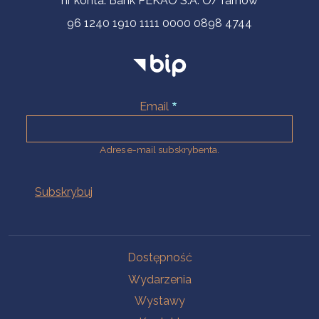
nr konta: Bank PEKAO S.A. O/Tarnów
96 1240 1910 1111 0000 0898 4744
Email
Adres e-mail subskrybenta.
Na skróty
Dostępność
Wydarzenia
Wystawy