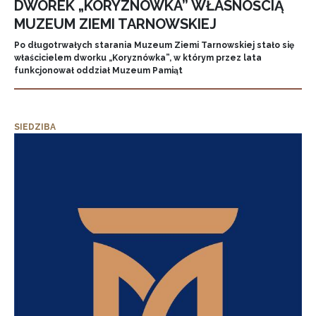
DWOREK „KORYZNÓWKA” WŁASNOŚCIĄ
MUZEUM ZIEMI TARNOWSKIEJ
Po długotrwałych starania Muzeum Ziemi Tarnowskiej stało się
właścicielem dworku „Koryznówka”, w którym przez lata
funkcjonował oddział Muzeum Pamiąt
SIEDZIBA