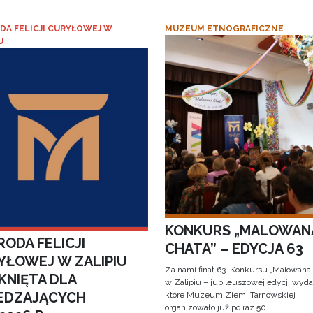
DA FELICJI CURYŁOWEJ W
MUZEUM ETNOGRAFICZNE
U
KONKURS „MALOWAN
ODA FELICJI
CHATA” – EDYCJA 63
YŁOWEJ W ZALIPIU
Za nami finał 63. Konkursu „Malowana
KNIĘTA DLA
w Zalipiu – jubileuszowej edycji wyda
EDZAJĄCYCH
które Muzeum Ziemi Tarnowskiej
organizowało już po raz 50.