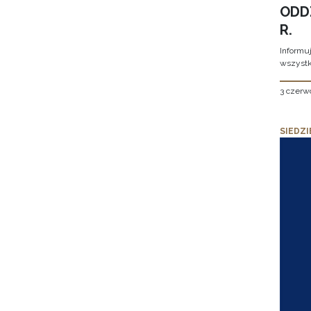
ODD
R.
Informu
wszystk
3 czerw
SIEDZI