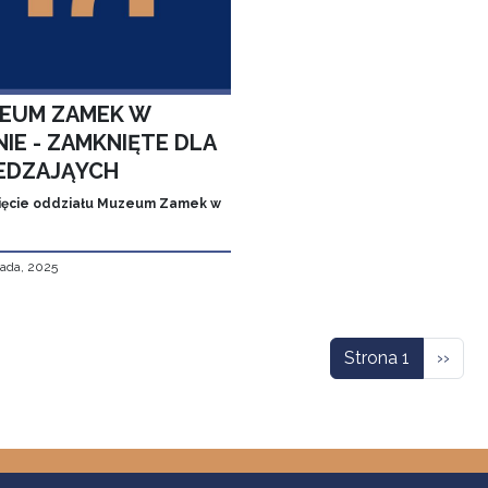
EUM ZAMEK W
IE - ZAMKNIĘTE DLA
EDZAJĄYCH
ęcie oddziału Muzeum Zamek w
pada, 2025
icowanie
Nastę
Strona 1
››