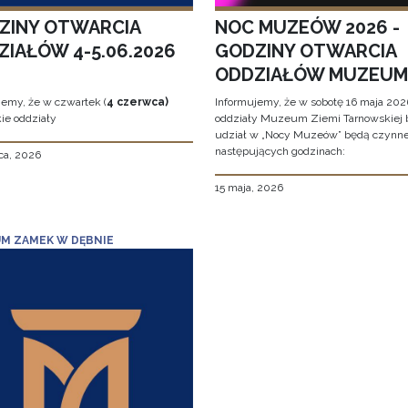
ZINY OTWARCIA
NOC MUZEÓW 2026 -
ZIAŁÓW 4-5.06.2026
GODZINY OTWARCIA
ODDZIAŁÓW MUZEUM
jemy, że w czwartek (
4 czerwca)
Informujemy, że w sobotę 16 maja 2026
ie oddziały
oddziały Muzeum Ziemi Tarnowskiej 
udział w „Nocy Muzeów” będą czynn
następujących godzinach:
ca, 2026
15 maja, 2026
M ZAMEK W DĘBNIE