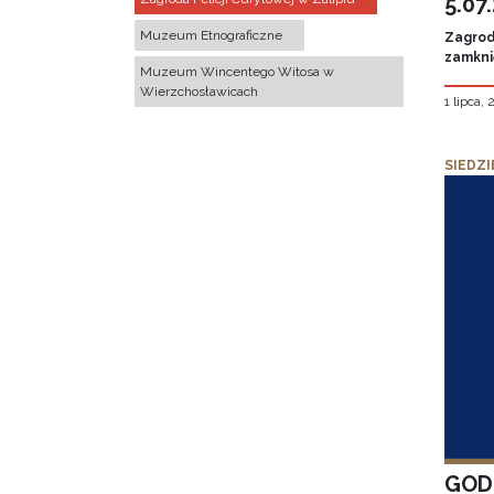
5.07
Muzeum Etnograficzne
Zagroda
zamknię
Muzeum Wincentego Witosa w
Wierzchosławicach
1 lipca,
SIEDZI
GOD