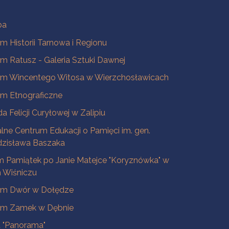
ba
 Historii Tarnowa i Regionu
 Ratusz - Galeria Sztuki Dawnej
m Wincentego Witosa w Wierzchosławicach
m Etnograficzne
a Felicji Curyłowej w Zalipiu
lne Centrum Edukacji o Pamięci im. gen.
dzisława Baszaka
 Pamiątek po Janie Matejce "Koryznówka" w
Wiśniczu
m Dwór w Dołędze
m Zamek w Dębnie
a "Panorama"