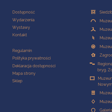
Na skróty
Oddziały
Dostępność
Siedzi
Wydarzenia
Muzeum
Wystawy
Muzeum
Kontakt
Muzeu
Muzeu
Na skróty
Regulamin
Zagrod
Polityka prywatności
Regiona
Deklaracja dostępności
bryg. Z
Mapa strony
Muzeum
Sklep
Nowym 
Muzeu
Muzeu
Galeri