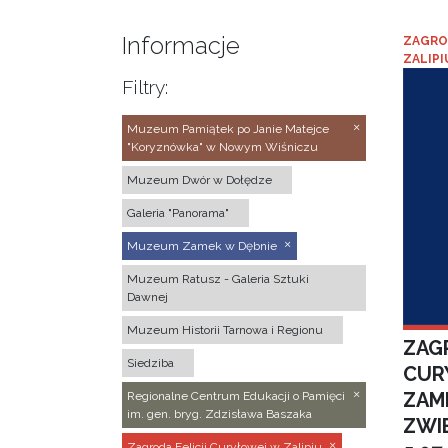
Informacje
ZAGRO
ZALIPI
Filtry:
Muzeum Pamiątek po Janie Matejce
"Koryznówka" w Nowym Wiśniczu
Muzeum Dwór w Dołędze
Galeria "Panorama"
Muzeum Zamek w Dębnie
Muzeum Ratusz - Galeria Sztuki
Dawnej
Muzeum Historii Tarnowa i Regionu
ZAGR
Siedziba
CUR
ZAM
Regionalne Centrum Edukacji o Pamięci
im. gen. bryg. Zdzisława Baszaka
ZWI
Zagroda Felicji Curyłowej w Zalipiu