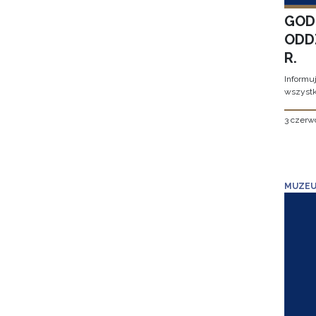
GOD
ODD
R.
Informu
wszystk
3 czerw
MUZEU