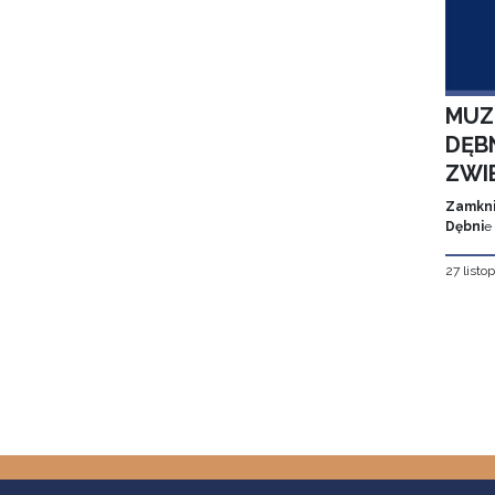
MUZ
DĘBN
ZWI
Zamkni
Dębni
e
27 listo
Stron