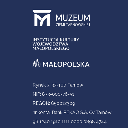
Informacje kontaktowe
Rynek 3, 33-100 Tarnów
NIP: 873-000-76-51
REGON: 850012309
nr konta: Bank PEKAO S.A. O/Tarnów
96 1240 1910 1111 0000 0898 4744