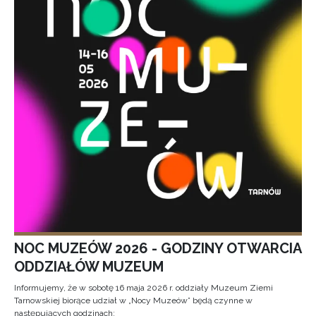
NOC MUZEÓW 2026 - GODZINY OTWARCIA
ODDZIAŁÓW MUZEUM
Informujemy, że w sobotę 16 maja 2026 r. oddziały Muzeum Ziemi
Tarnowskiej biorące udział w „Nocy Muzeów” będą czynne w
następujących godzinach: