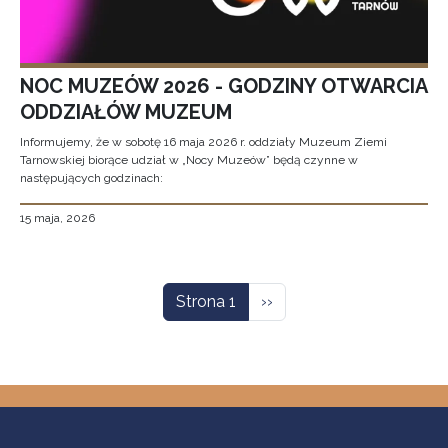
NOC MUZEÓW 2026 - GODZINY OTWARCIA
ODDZIAŁÓW MUZEUM
Informujemy, że w sobotę 16 maja 2026 r. oddziały Muzeum Ziemi
Tarnowskiej biorące udział w „Nocy Muzeów” będą czynne w
następujących godzinach:
15 maja, 2026
Stronicowanie
Następna strona
Strona 1
››