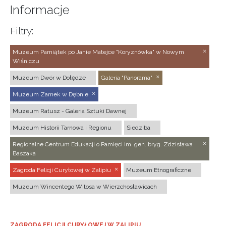
Informacje
Filtry:
Muzeum Pamiątek po Janie Matejce "Koryznówka" w Nowym
Wiśniczu
Muzeum Dwór w Dołędze
Galeria "Panorama"
Muzeum Zamek w Dębnie
Muzeum Ratusz - Galeria Sztuki Dawnej
Muzeum Historii Tarnowa i Regionu
Siedziba
Regionalne Centrum Edukacji o Pamięci im. gen. bryg. Zdzisława
Baszaka
Zagroda Felicji Curyłowej w Zalipiu
Muzeum Etnograficzne
Muzeum Wincentego Witosa w Wierzchosławicach
ZAGRODA FELICJI CURYŁOWEJ W ZALIPIU