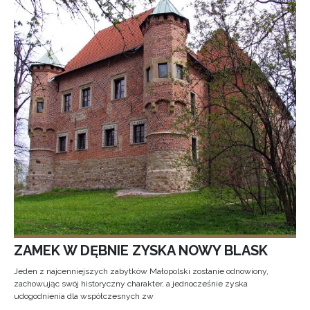
ZAMEK W DĘBNIE ZYSKA NOWY BLASK
Jeden z najcenniejszych zabytków Małopolski zostanie odnowiony,
zachowując swój historyczny charakter, a jednocześnie zyska
udogodnienia dla współczesnych zw