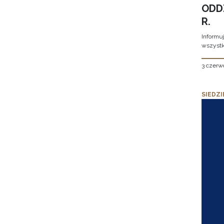
ODD
R.
Informu
wszystk
3 czerw
SIEDZI