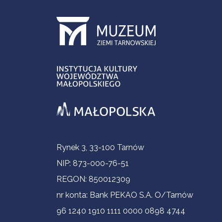
Informacje kontaktowe
Rynek 3, 33-100 Tarnów
NIP: 873-000-76-51
REGON: 850012309
nr konta: Bank PEKAO S.A. O/Tarnów
96 1240 1910 1111 0000 0898 4744