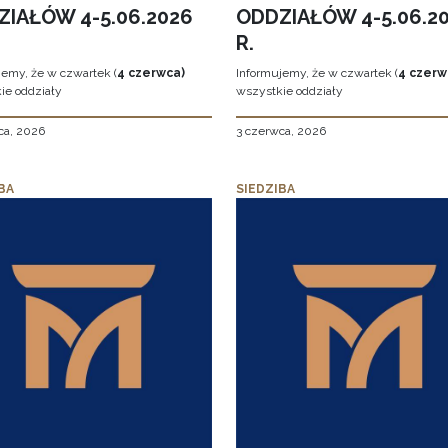
ZIAŁÓW 4-5.06.2026
ODDZIAŁÓW 4-5.06.2
R.
jemy, że w czwartek (
4 czerwca)
Informujemy, że w czwartek (
4 czerw
ie oddziały
wszystkie oddziały
ca, 2026
3 czerwca, 2026
BA
SIEDZIBA