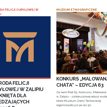
DA FELICJI CURYŁOWEJ W
MUZEUM ETNOGRAFICZNE
U
KONKURS „MALOWAN
ODA FELICJI
CHATA” – EDYCJA 63
YŁOWEJ W ZALIPIU
Za nami finał 63. Konkursu „Malowana
KNIĘTA DLA
w Zalipiu – jubileuszowej edycji wyda
EDZAJĄCYCH
które Muzeum Ziemi Tarnowskiej
organizowało już po raz 50.