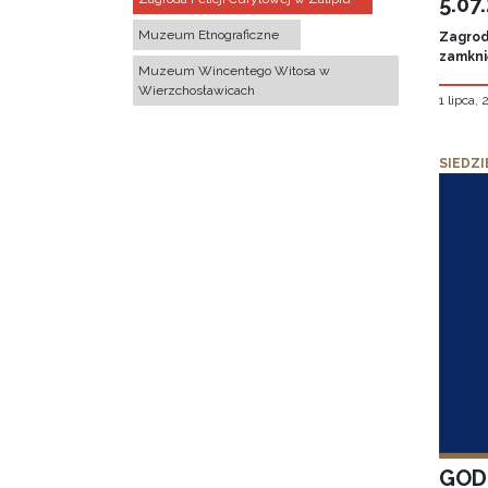
5.07
Muzeum Etnograficzne
Zagroda
zamknię
Muzeum Wincentego Witosa w
Wierzchosławicach
1 lipca,
SIEDZI
GOD