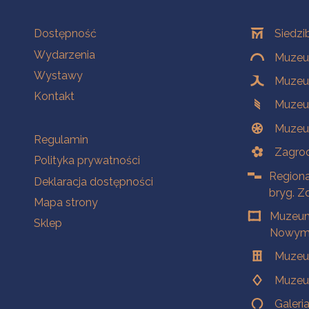
Na skróty
Oddziały
Dostępność
Siedzi
Wydarzenia
Muzeum
Wystawy
Muzeum
Kontakt
Muzeu
Muzeu
Na skróty
Regulamin
Zagrod
Polityka prywatności
Regiona
Deklaracja dostępności
bryg. Z
Mapa strony
Muzeum
Sklep
Nowym 
Muzeu
Muzeu
Galeri