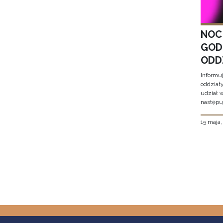
NOC
GOD
ODD
Informu
oddział
udział 
następu
15 maja
Stron