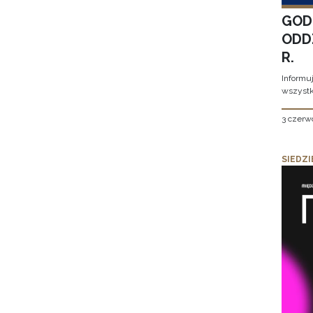
GOD
ODD
R.
Informu
wszystk
3 czerw
SIEDZI