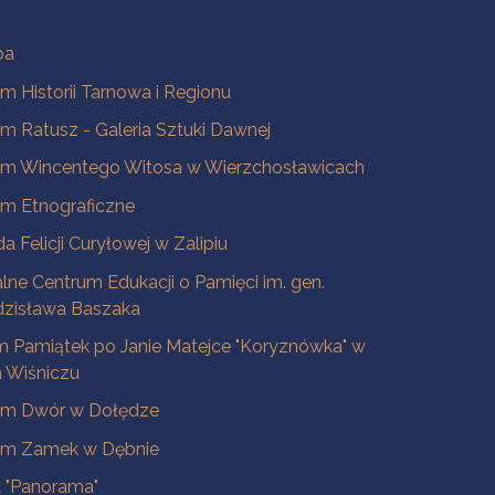
ba
 Historii Tarnowa i Regionu
 Ratusz - Galeria Sztuki Dawnej
m Wincentego Witosa w Wierzchosławicach
m Etnograficzne
a Felicji Curyłowej w Zalipiu
lne Centrum Edukacji o Pamięci im. gen.
dzisława Baszaka
 Pamiątek po Janie Matejce "Koryznówka" w
Wiśniczu
m Dwór w Dołędze
m Zamek w Dębnie
a "Panorama"