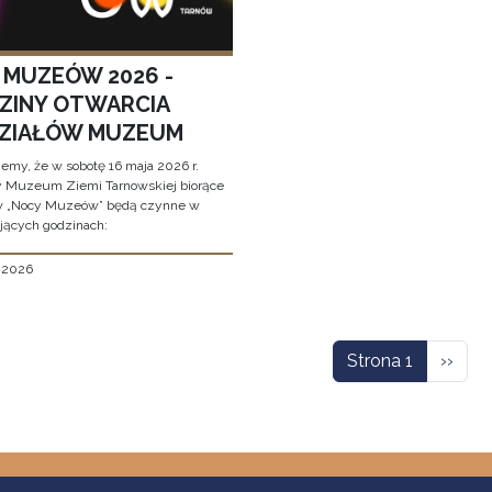
 MUZEÓW 2026 -
ZINY OTWARCIA
ZIAŁÓW MUZEUM
jemy, że w sobotę 16 maja 2026 r.
y Muzeum Ziemi Tarnowskiej biorące
w „Nocy Muzeów” będą czynne w
jących godzinach:
, 2026
icowanie
Nastę
Strona 1
››