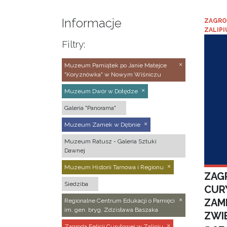
Informacje
ZAGRO
ZALIPI
Filtry:
Muzeum Pamiątek po Janie Matejce
"Koryznówka" w Nowym Wiśniczu
Muzeum Dwór w Dołędze
Galeria "Panorama"
Muzeum Zamek w Dębnie
Muzeum Ratusz - Galeria Sztuki
Dawnej
Muzeum Historii Tarnowa i Regionu
ZAGR
Siedziba
CUR
ZAM
Regionalne Centrum Edukacji o Pamięci
im. gen. bryg. Zdzisława Baszaka
ZWI
Zagroda Felicji Curyłowej w Zalipiu