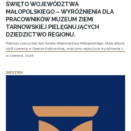
ŚWIĘTO WOJEWÓDZTWA
MAŁOPOLSKIEGO – WYRÓŻNIENIA DLA
PRACOWNIKÓW MUZEUM ZIEMI
TARNOWSKIEJ PIELĘGNUJĄCYCH
DZIEDZICTWO REGIONU.
Podczas uroczystej Gali Święta Województwa Małopolskiego, która odbyła
się 8 czerwca w Operze Krakowskiej, wręczono najwyższe wyróżnienia s
11 czerwca, 2026
SIEDZIBA