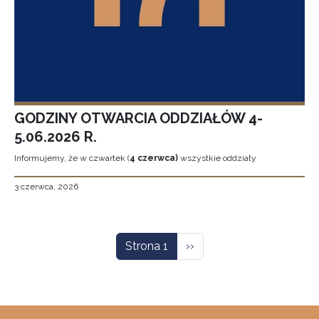
GODZINY OTWARCIA ODDZIAŁÓW 4-
5.06.2026 R.
Informujemy, że w czwartek (
4 czerwca)
wszystkie oddziały
3 czerwca, 2026
Stronicowanie
Następna strona
Strona 1
››