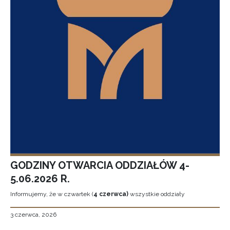
GODZINY OTWARCIA ODDZIAŁÓW 4-
5.06.2026 R.
Informujemy, że w czwartek (
4 czerwca)
wszystkie oddziały
3 czerwca, 2026