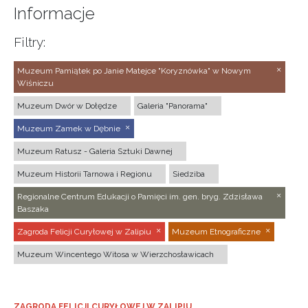
Informacje
Filtry:
Muzeum Pamiątek po Janie Matejce "Koryznówka" w Nowym
Wiśniczu
Muzeum Dwór w Dołędze
Galeria "Panorama"
Muzeum Zamek w Dębnie
Muzeum Ratusz - Galeria Sztuki Dawnej
Muzeum Historii Tarnowa i Regionu
Siedziba
Regionalne Centrum Edukacji o Pamięci im. gen. bryg. Zdzisława
Baszaka
Zagroda Felicji Curyłowej w Zalipiu
Muzeum Etnograficzne
Muzeum Wincentego Witosa w Wierzchosławicach
ZAGRODA FELICJI CURYŁOWEJ W ZALIPIU