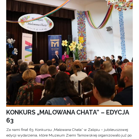
KONKURS „MALOWANA CHATA” – EDYCJA
63
Za nami finał 63. Konkursu „Malowana Chata” w Zalipiu – jubileuszowej
edycji wydarzenia, które Muzeum Ziemi Tarnowskiej organizowało już po