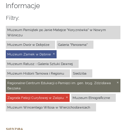
Informacje
Filtry:
Muzeum Pamiątek po Janie Matejce "Koryznówka" w Nowym
Wiśniczu
Muzeum Dwór w Dołędze
Galeria "Panorama"
Muzeum Zamek w Dębnie
Muzeum Ratusz - Galeria Sztuki Dawnej
Muzeum Historii Tarnowa i Regionu
Siedziba
Regionalne Centrum Edukacji o Pamięci im. gen. bryg. Zdzisława
Baszaka
Zagroda Felicji Curyłowej w Zalipiu
Muzeum Etnograficzne
Muzeum Wincentego Witosa w Wierzchosławicach
SIEDZIBA