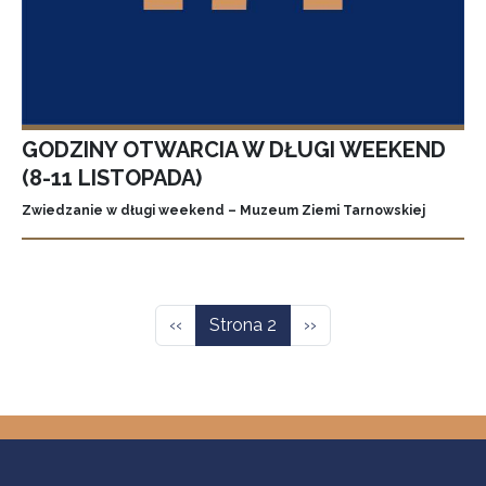
GODZINY OTWARCIA W DŁUGI WEEKEND
(8-11 LISTOPADA)
Zwiedzanie w długi weekend – Muzeum Ziemi Tarnowskiej
Stronicowanie
Poprzednia strona
Następna strona
‹‹
Strona 2
››