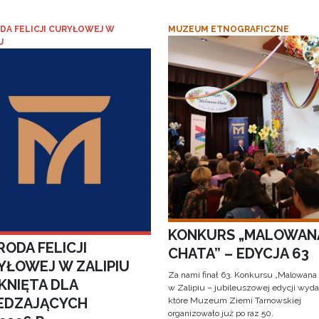
DA FELICJI CURYŁOWEJ W
MUZEUM ETNOGRAFICZNE
U
KONKURS „MALOWAN
ODA FELICJI
CHATA” – EDYCJA 63
YŁOWEJ W ZALIPIU
Za nami finał 63. Konkursu „Malowana
KNIĘTA DLA
w Zalipiu – jubileuszowej edycji wyda
EDZAJĄCYCH
które Muzeum Ziemi Tarnowskiej
organizowało już po raz 50.