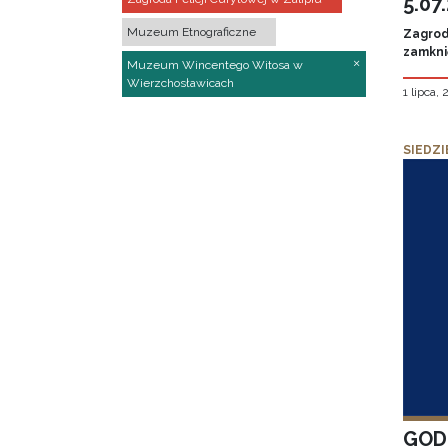
5.07
Muzeum Etnograficzne
Zagroda
zamknię
Muzeum Wincentego Witosa w
Wierzchosławicach
1 lipca,
SIEDZI
GOD