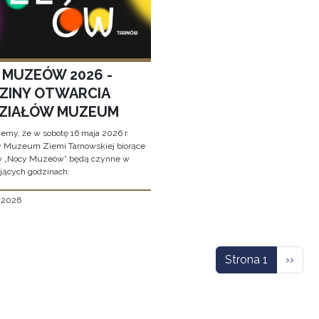
 MUZEÓW 2026 -
ZINY OTWARCIA
ZIAŁÓW MUZEUM
jemy, że w sobotę 16 maja 2026 r.
y Muzeum Ziemi Tarnowskiej biorące
w „Nocy Muzeów” będą czynne w
jących godzinach:
, 2026
icowanie
Nastę
Strona 1
››