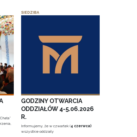
SIEDZIBA
A
GODZINY OTWARCIA
ODDZIAŁÓW 4-5.06.2026
R.
 Chata”
rzenia,
Informujemy, że w czwartek (
4 czerwca)
wszystkie oddziały