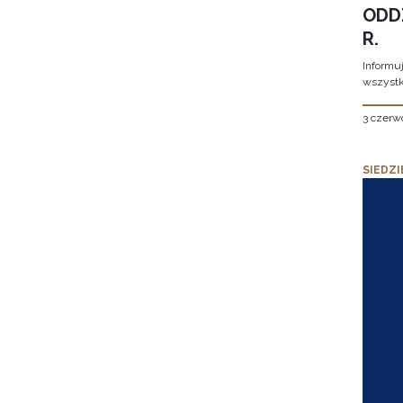
ODD
R.
Informu
wszystk
3 czerw
SIEDZI