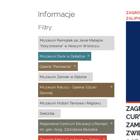
Informacje
ZAGRO
ZALIPI
Filtry:
Muzeum Pamiątek po Janie Matejce
"Koryznówka" w Nowym Wiśniczu
Muzeum Dwór w Dołędze
Galeria "Panorama"
Muzeum Zamek w Dębnie
Muzeum Ratusz - Galeria Sztuki
Dawnej
Muzeum Historii Tarnowa i Regionu
ZAGR
Siedziba
CUR
ZAM
Regionalne Centrum Edukacji o Pamięci
im. gen. bryg. Zdzisława Baszaka
ZWI
Zagroda Felicji Curyłowej w Zalipiu