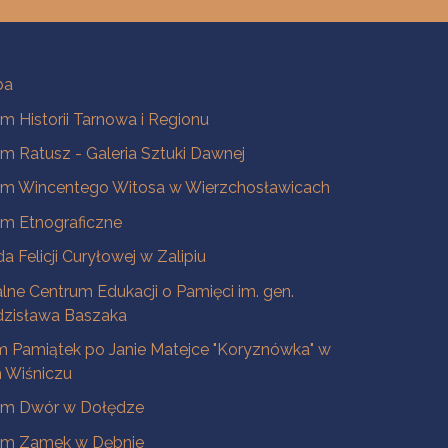
ba
 Historii Tarnowa i Regionu
 Ratusz - Galeria Sztuki Dawnej
m Wincentego Witosa w Wierzchosławicach
m Etnograficzne
a Felicji Curyłowej w Zalipiu
lne Centrum Edukacji o Pamięci im. gen.
dzisława Baszaka
 Pamiątek po Janie Matejce "Koryznówka" w
Wiśniczu
m Dwór w Dołędze
m Zamek w Dębnie