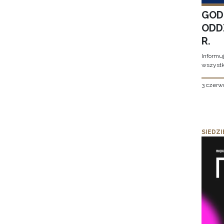
GOD
ODD
R.
Informu
wszystk
3 czerw
SIEDZI