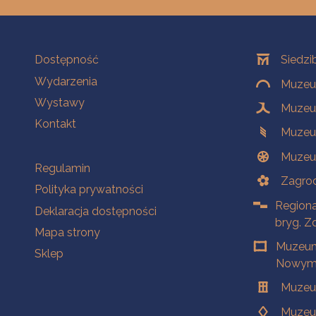
Na skróty
Oddziały
Dostępność
Siedzi
Wydarzenia
Muzeum
Wystawy
Muzeum
Kontakt
Muzeu
Muzeu
Na skróty
Regulamin
Zagrod
Polityka prywatności
Regiona
Deklaracja dostępności
bryg. Z
Mapa strony
Muzeum
Sklep
Nowym 
Muzeu
Muzeu