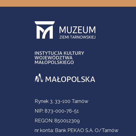
Informacje kontaktowe
Rynek 3, 33-100 Tarnów
NIP: 873-000-76-51
REGON: 850012309
nr konta: Bank PEKAO S.A. O/Tarnów