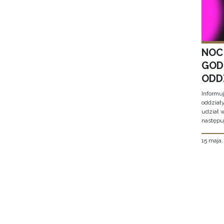
NOC
GOD
ODD
Informu
oddział
udział 
następu
15 maja
Stron