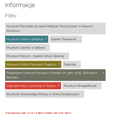
Informacje
Filtry:
Muzeum Pamiątek po Janie Matejce "Koryznówka" w Nowym
Wiśniczu
Muzeum Dwór w Dołędze
Galeria "Panorama"
Muzeum Zamek w Dębnie
Muzeum Ratusz - Galeria Sztuki Dawnej
Muzeum Historii Tarnowa i Regionu
Siedziba
Regionalne Centrum Edukacji o Pamięci im. gen. bryg. Zdzisława
Baszaka
Zagroda Felicji Curyłowej w Zalipiu
Muzeum Etnograficzne
Muzeum Wincentego Witosa w Wierzchosławicach
ZAGRODA FELICJI CURYŁOWEJ W ZALIPIU