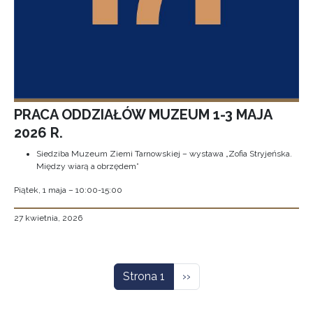
PRACA ODDZIAŁÓW MUZEUM 1-3 MAJA
2026 R.
Siedziba Muzeum Ziemi Tarnowskiej – wystawa „Zofia Stryjeńska.
Między wiarą a obrzędem”
Piątek, 1 maja – 10:00-15:00
27 kwietnia, 2026
Stronicowanie
Następna strona
Strona 1
››