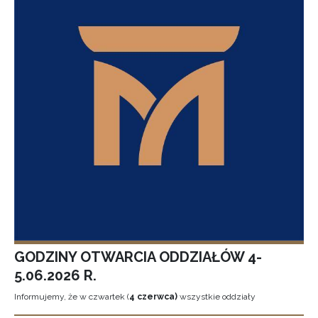
GODZINY OTWARCIA ODDZIAŁÓW 4-
5.06.2026 R.
Informujemy, że w czwartek (
4 czerwca)
wszystkie oddziały