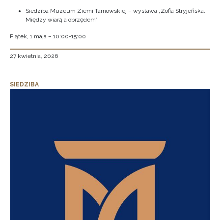
Siedziba Muzeum Ziemi Tarnowskiej – wystawa „Zofia Stryjeńska.
Między wiarą a obrzędem”
Piątek, 1 maja – 10:00-15:00
27 kwietnia, 2026
SIEDZIBA