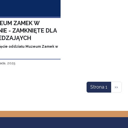
EUM ZAMEK W
IE - ZAMKNIĘTE DLA
EDZAJĄYCH
ęcie oddziału Muzeum Zamek w
pada, 2025
icowanie
Nastę
Strona 1
››