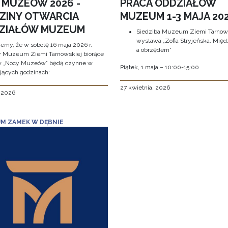
 MUZEÓW 2026 -
PRACA ODDZIAŁÓW
ZINY OTWARCIA
MUZEUM 1-3 MAJA 202
ZIAŁÓW MUZEUM
Siedziba Muzeum Ziemi Tarnows
wystawa „Zofia Stryjeńska. Międ
jemy, że w sobotę 16 maja 2026 r.
a obrzędem”
y Muzeum Ziemi Tarnowskiej biorące
w „Nocy Muzeów” będą czynne w
Piątek, 1 maja – 10:00-15:00
jących godzinach:
27 kwietnia, 2026
, 2026
M ZAMEK W DĘBNIE