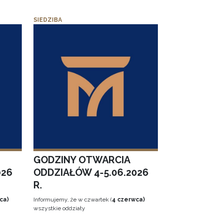
SIEDZIBA
GODZINY OTWARCIA
026
ODDZIAŁÓW 4-5.06.2026
R.
ca)
Informujemy, że w czwartek (
4 czerwca)
wszystkie oddziały