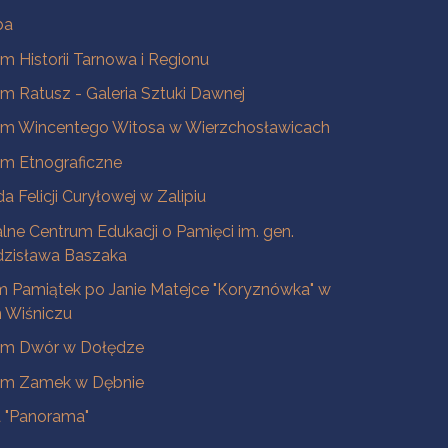
ba
 Historii Tarnowa i Regionu
 Ratusz - Galeria Sztuki Dawnej
m Wincentego Witosa w Wierzchosławicach
m Etnograficzne
a Felicji Curyłowej w Zalipiu
lne Centrum Edukacji o Pamięci im. gen.
dzisława Baszaka
 Pamiątek po Janie Matejce "Koryznówka" w
Wiśniczu
m Dwór w Dołędze
m Zamek w Dębnie
a "Panorama"