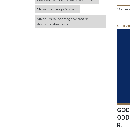
12 czer
Muzeum Etnograficzne
Muzeum Wincentego Witosa w
Wierzchosławicach
SIEDZI
GOD
ODD
R.