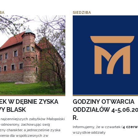
BA
SIEDZIBA
EK W DĘBNIE ZYSKA
GODZINY OTWARCIA
Y BLASK
ODDZIAŁÓW 4-5.06.2
R.
 najcenniejszych zabytków Małopolski
e odnowiony, zachowując swój
Informujemy, że w czwartek (
4 czerw
zny charakter, a jednocześnie zyska
wszystkie oddziały
ienia dla współczesnych zw