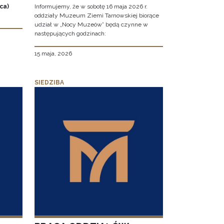
ca)
Informujemy, że w sobotę 16 maja 2026 r.
oddziały Muzeum Ziemi Tarnowskiej biorące
udział w „Nocy Muzeów” będą czynne w
następujących godzinach:
15 maja, 2026
SIEDZIBA