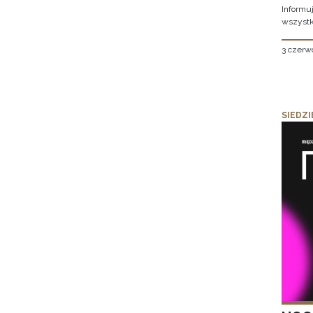
Informu
wszystk
3 czerw
SIEDZI