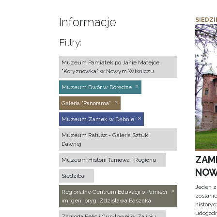
Informacje
SIEDZI
Filtry:
Muzeum Pamiątek po Janie Matejce
"Koryznówka" w Nowym Wiśniczu
Muzeum Dwór w Dołędze
Galeria "Panorama"
Muzeum Zamek w Dębnie
Muzeum Ratusz - Galeria Sztuki
Dawnej
ZAM
Muzeum Historii Tarnowa i Regionu
NOW
Siedziba
Jeden z
Regionalne Centrum Edukacji o Pamięci
zostani
im. gen. bryg. Zdzisława Baszaka
historyc
udogodn
Zagroda Felicji Curyłowej w Zalipiu