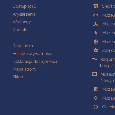
Na skróty
Oddziały
Dostępność
Siedzi
Wydarzenia
Muzeum
Wystawy
Muzeum
Kontakt
Muzeu
Muzeu
Na skróty
Regulamin
Zagrod
Polityka prywatności
Regiona
Deklaracja dostępności
bryg. Z
Mapa strony
Muzeum
Sklep
Nowym 
Muzeu
Muzeu
Galeri