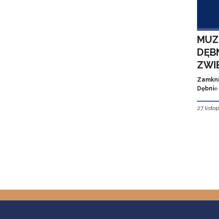
MUZ
DĘBN
ZWI
Zamkni
Dębni
e
27 listo
Stron