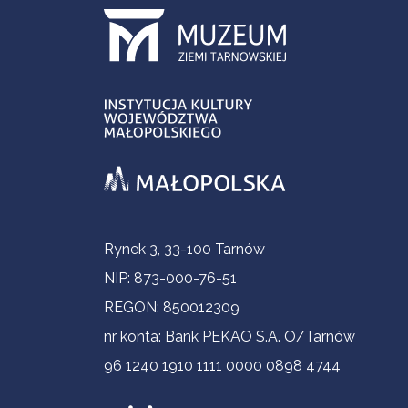
Informacje kontaktowe
Rynek 3, 33-100 Tarnów
NIP: 873-000-76-51
REGON: 850012309
nr konta: Bank PEKAO S.A. O/Tarnów
96 1240 1910 1111 0000 0898 4744