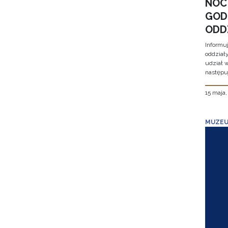
NOC
GOD
ODD
Informu
oddział
udział 
następu
15 maja
MUZEU