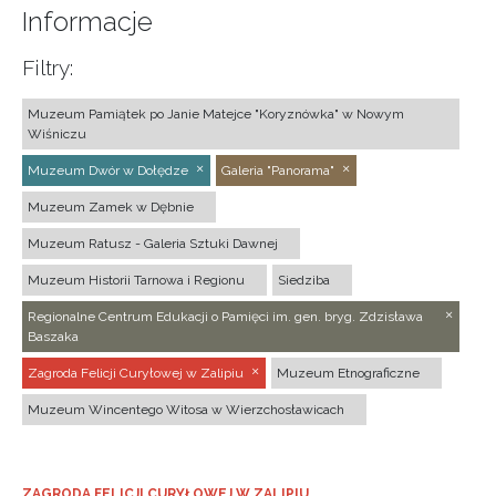
Informacje
Filtry:
Muzeum Pamiątek po Janie Matejce "Koryznówka" w Nowym
Wiśniczu
Muzeum Dwór w Dołędze
Galeria "Panorama"
Muzeum Zamek w Dębnie
Muzeum Ratusz - Galeria Sztuki Dawnej
Muzeum Historii Tarnowa i Regionu
Siedziba
Regionalne Centrum Edukacji o Pamięci im. gen. bryg. Zdzisława
Baszaka
Zagroda Felicji Curyłowej w Zalipiu
Muzeum Etnograficzne
Muzeum Wincentego Witosa w Wierzchosławicach
ZAGRODA FELICJI CURYŁOWEJ W ZALIPIU