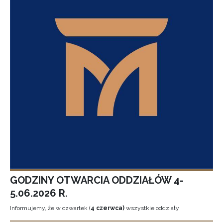
GODZINY OTWARCIA ODDZIAŁÓW 4-
5.06.2026 R.
Informujemy, że w czwartek (
4 czerwca)
wszystkie oddziały