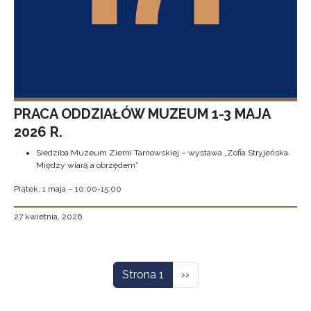
PRACA ODDZIAŁÓW MUZEUM 1-3 MAJA
2026 R.
Siedziba Muzeum Ziemi Tarnowskiej – wystawa „Zofia Stryjeńska.
Między wiarą a obrzędem”
Piątek, 1 maja – 10:00-15:00
27 kwietnia, 2026
Stronicowanie
Następna strona
Strona 1
››