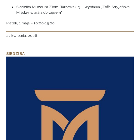
Siedziba Muzeum Ziemi Tarnowskiej – wystawa „Zofia Stryjeńska.
Między wiarą a obrzędem”
Piątek, 1 maja – 10:00-15:00
27 kwietnia, 2026
SIEDZIBA