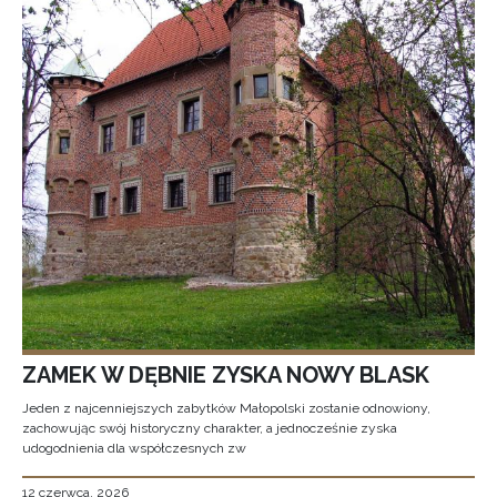
ZAMEK W DĘBNIE ZYSKA NOWY BLASK
Jeden z najcenniejszych zabytków Małopolski zostanie odnowiony,
zachowując swój historyczny charakter, a jednocześnie zyska
udogodnienia dla współczesnych zw
12 czerwca, 2026