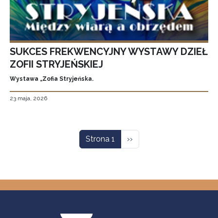
SUKCES FREKWENCYJNY WYSTAWY DZIEŁ
ZOFII STRYJEŃSKIEJ
Wystawa „Zofia Stryjeńska.
23 maja, 2026
Stronicowanie
Następna strona
Strona 1
››