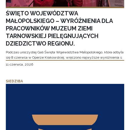
ŚWIĘTO WOJEWÓDZTWA
MAŁOPOLSKIEGO – WYRÓŻNIENIA DLA
PRACOWNIKÓW MUZEUM ZIEMI
TARNOWSKIEJ PIELĘGNUJĄCYCH
DZIEDZICTWO REGIONU.
Podczas uroczystej Gali Święta Województwa Małopolskiego, która odbyła
się 8 czerwca w Operze Krakowskiej, wręczono najwyższe wyróżnienia s
11 czerwca, 2026
SIEDZIBA