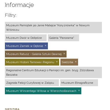
Informacje
Filtry:
Muzeum Pamiątek po Janie Matejce "Koryznówka" w Nowym
Wiśniczu
Muzeum Dwór w Dołędze
Galeria "Panorama"
Muzeum Zamek w Dębnie
Muzeum Ratusz - Galeria Sztuki Dawnej
Muzeum Historii Tarnowa i Regionu
Siedziba
Regionalne Centrum Edukacji o Pamięci im. gen. bryg. Zdzisława
Baszaka
Zagroda Felicji Curyłowej w Zalipiu
Muzeum Etnograficzne
Muzeum Wincentego Witosa w Wierzchosławicach
SIEDZIBA