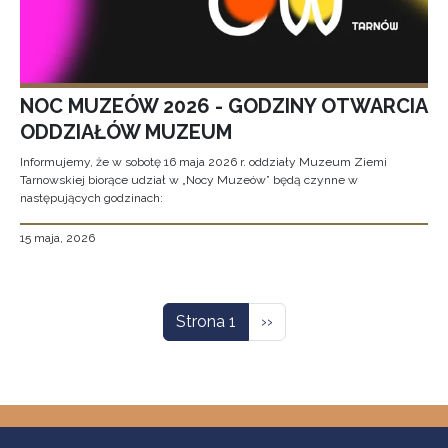
NOC MUZEÓW 2026 - GODZINY OTWARCIA
ODDZIAŁÓW MUZEUM
Informujemy, że w sobotę 16 maja 2026 r. oddziały Muzeum Ziemi
Tarnowskiej biorące udział w „Nocy Muzeów” będą czynne w
następujących godzinach:
15 maja, 2026
Stronicowanie
Następna strona
Strona 1
››