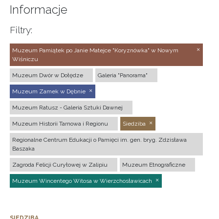
Informacje
Filtry:
Muzeum Pamiątek po Janie Matejce "Koryznówka" w Nowym
Wiśniczu
Muzeum Dwór w Dołędze
Galeria "Panorama"
Muzeum Zamek w Dębnie
Muzeum Ratusz - Galeria Sztuki Dawnej
Muzeum Historii Tarnowa i Regionu
Siedziba
Regionalne Centrum Edukacji o Pamięci im. gen. bryg. Zdzisława
Baszaka
Zagroda Felicji Curyłowej w Zalipiu
Muzeum Etnograficzne
Muzeum Wincentego Witosa w Wierzchosławicach
SIEDZIBA