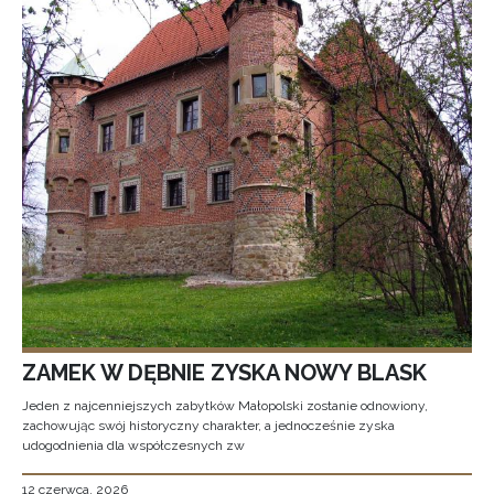
ZAMEK W DĘBNIE ZYSKA NOWY BLASK
Jeden z najcenniejszych zabytków Małopolski zostanie odnowiony,
zachowując swój historyczny charakter, a jednocześnie zyska
udogodnienia dla współczesnych zw
12 czerwca, 2026