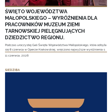
ŚWIĘTO WOJEWÓDZTWA
MAŁOPOLSKIEGO – WYRÓŻNIENIA DLA
PRACOWNIKÓW MUZEUM ZIEMI
TARNOWSKIEJ PIELĘGNUJĄCYCH
DZIEDZICTWO REGIONU.
Podczas uroczystej Gali Święta Województwa Małopolskiego, która odbyła
się 8 czerwca w Operze Krakowskiej, wręczono najwyższe wyróżnienia s
11 czerwca, 2026
SIEDZIBA