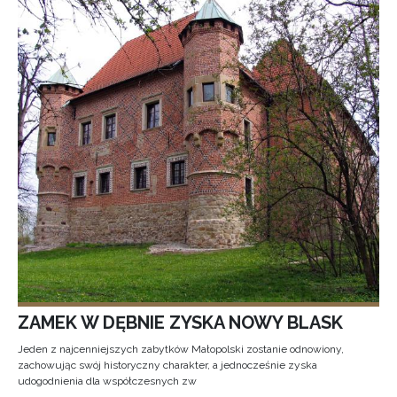
ZAMEK W DĘBNIE ZYSKA NOWY BLASK
Jeden z najcenniejszych zabytków Małopolski zostanie odnowiony,
zachowując swój historyczny charakter, a jednocześnie zyska
udogodnienia dla współczesnych zw