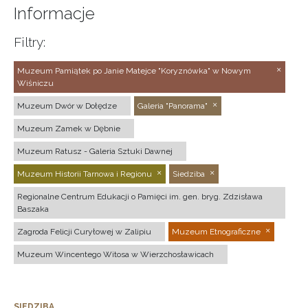
Informacje
Filtry:
Muzeum Pamiątek po Janie Matejce "Koryznówka" w Nowym
Wiśniczu
Muzeum Dwór w Dołędze
Galeria "Panorama"
Muzeum Zamek w Dębnie
Muzeum Ratusz - Galeria Sztuki Dawnej
Muzeum Historii Tarnowa i Regionu
Siedziba
Regionalne Centrum Edukacji o Pamięci im. gen. bryg. Zdzisława
Baszaka
Zagroda Felicji Curyłowej w Zalipiu
Muzeum Etnograficzne
Muzeum Wincentego Witosa w Wierzchosławicach
SIEDZIBA