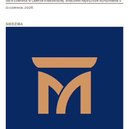
się 8 czerwca w Operze Krakowskiej, wręczono najwyższe wyróżnienia s
11 czerwca, 2026
SIEDZIBA