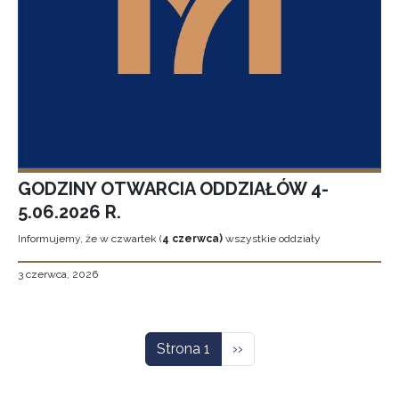
GODZINY OTWARCIA ODDZIAŁÓW 4-
5.06.2026 R.
Informujemy, że w czwartek (
4 czerwca)
wszystkie oddziały
3 czerwca, 2026
Stronicowanie
Następna strona
Strona 1
››