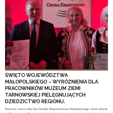
ŚWIĘTO WOJEWÓDZTWA
MAŁOPOLSKIEGO – WYRÓŻNIENIA DLA
PRACOWNIKÓW MUZEUM ZIEMI
TARNOWSKIEJ PIELĘGNUJĄCYCH
DZIEDZICTWO REGIONU.
Podczas uroczystej Gali Święta Województwa Małopolskiego, która odbyła