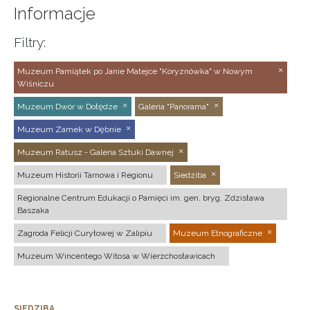
Informacje
Filtry:
Muzeum Pamiątek po Janie Matejce "Koryznówka" w Nowym
Wiśniczu
Muzeum Dwór w Dołędze
Galeria "Panorama"
Muzeum Zamek w Dębnie
Muzeum Ratusz - Galeria Sztuki Dawnej
Muzeum Historii Tarnowa i Regionu
Siedziba
Regionalne Centrum Edukacji o Pamięci im. gen. bryg. Zdzisława
Baszaka
Zagroda Felicji Curyłowej w Zalipiu
Muzeum Etnograficzne
Muzeum Wincentego Witosa w Wierzchosławicach
SIEDZIBA