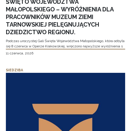
ŚWIĘTO WOJEWÓDZTWA
MAŁOPOLSKIEGO – WYRÓŻNIENIA DLA
PRACOWNIKÓW MUZEUM ZIEMI
TARNOWSKIEJ PIELĘGNUJĄCYCH
DZIEDZICTWO REGIONU.
Podczas uroczystej Gali Święta Województwa Małopolskiego, która odbyła
się 8 czerwca w Operze Krakowskiej, wręczono najwyższe wyróżnienia s
11 czerwca, 2026
SIEDZIBA