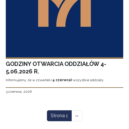
GODZINY OTWARCIA ODDZIAŁÓW 4-
5.06.2026 R.
Informujemy, że w czwartek (
4 czerwca)
wszystkie oddziały
3 czerwca, 2026
Stronicowanie
Następna strona
Strona 1
››