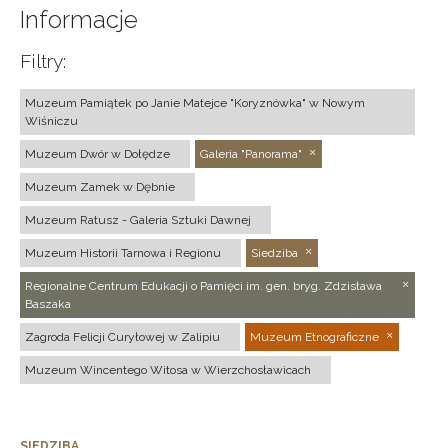
Informacje
Filtry:
Muzeum Pamiątek po Janie Matejce "Koryznówka" w Nowym
Wiśniczu
Muzeum Dwór w Dołędze
Galeria "Panorama"
Muzeum Zamek w Dębnie
Muzeum Ratusz - Galeria Sztuki Dawnej
Muzeum Historii Tarnowa i Regionu
Siedziba
Regionalne Centrum Edukacji o Pamięci im. gen. bryg. Zdzisława
Baszaka
Zagroda Felicji Curyłowej w Zalipiu
Muzeum Etnograficzne
Muzeum Wincentego Witosa w Wierzchosławicach
SIEDZIBA