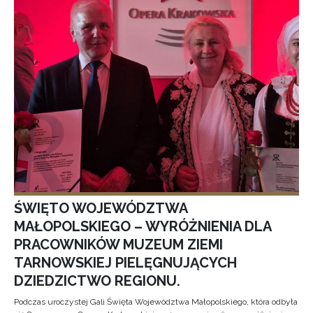
ŚWIĘTO WOJEWÓDZTWA
MAŁOPOLSKIEGO – WYRÓŻNIENIA DLA
PRACOWNIKÓW MUZEUM ZIEMI
TARNOWSKIEJ PIELĘGNUJĄCYCH
DZIEDZICTWO REGIONU.
Podczas uroczystej Gali Święta Województwa Małopolskiego, która odbyła