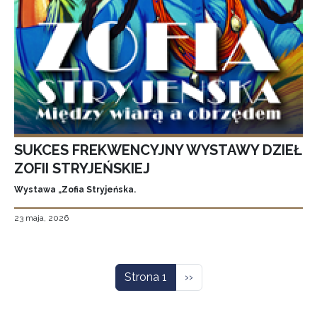
SUKCES FREKWENCYJNY WYSTAWY DZIEŁ
ZOFII STRYJEŃSKIEJ
Wystawa „Zofia Stryjeńska.
23 maja, 2026
Stronicowanie
Następna strona
Strona 1
››