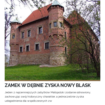
ZAMEK W DĘBNIE ZYSKA NOWY BLASK
Jeden z najcenniejszych zabytków Małopolski zostanie odnowiony,
zachowując swój historyczny charakter, a jednocześnie zyska
udogodnienia dla współczesnych zw