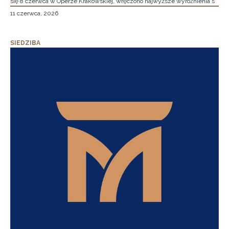
się 8 czerwca w Operze Krakowskiej, wręczono najwyższe wyróżnienia s
11 czerwca, 2026
SIEDZIBA