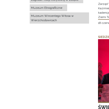
Zarząd 
Muzeum Etnograficzne
Kazimier
kadencj
Muzeum Wincentego Witosa w
Ziemi T
Wierzchosławicach
18 czer
SIEDZI
ŚWI