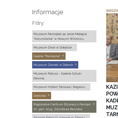
Informacje
SIEDZI
Filtry:
Muzeum Pamiątek po Janie Matejce
"Koryznówka" w Nowym Wiśniczu
Muzeum Dwór w Dołędze
Galeria "Panorama"
Muzeum Zamek w Dębnie
Muzeum Ratusz - Galeria Sztuki
Dawnej
KAZ
Muzeum Historii Tarnowa i Regionu
POW
Siedziba
KAD
Regionalne Centrum Edukacji o Pamięci
MUZ
im. gen. bryg. Zdzisława Baszaka
TAR
Zagroda Felicji Curyłowej w Zalipiu