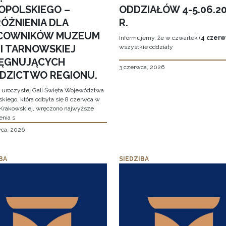
OPOLSKIEGO –
ODDZIAŁÓW 4-5.06.2
ÓŻNIENIA DLA
R.
COWNIKÓW MUZEUM
Informujemy, że w czwartek (
4 czerw
MI TARNOWSKIEJ
wszystkie oddziały
LĘGNUJĄCYCH
3 czerwca, 2026
EDZICTWO REGIONU.
 uroczystej Gali Święta Województwa
skiego, która odbyła się 8 czerwca w
Krakowskiej, wręczono najwyższe
enia s
wca, 2026
BA
SIEDZIBA