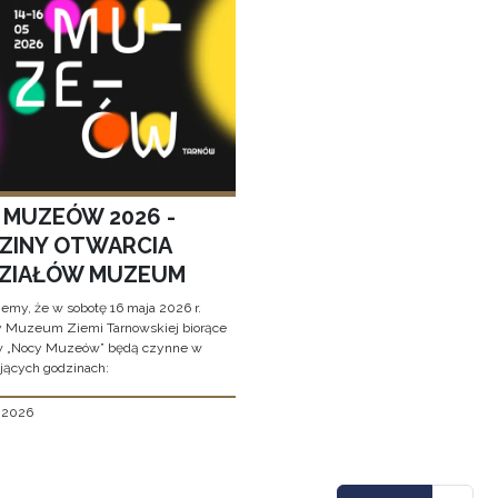
 MUZEÓW 2026 -
ZINY OTWARCIA
ZIAŁÓW MUZEUM
jemy, że w sobotę 16 maja 2026 r.
y Muzeum Ziemi Tarnowskiej biorące
w „Nocy Muzeów” będą czynne w
jących godzinach:
, 2026
icowanie