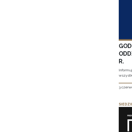
GOD
ODD
R.
Informu
wszystk
3 czerw
SIEDZI