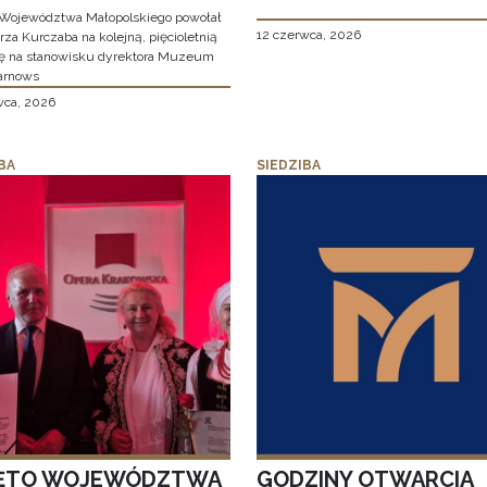
Województwa Małopolskiego powołał
12 czerwca, 2026
za Kurczaba na kolejną, pięcioletnią
ę na stanowisku dyrektora Muzeum
arnows
wca, 2026
BA
SIEDZIBA
ĘTO WOJEWÓDZTWA
GODZINY OTWARCIA