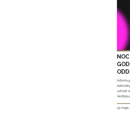
NOC
GOD
ODD
Informu
oddział
udział 
następu
15 maja
Stron