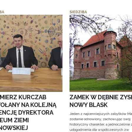
BA
SIEDZIBA
IMIERZ KURCZAB
ZAMEK W DĘBNIE ZYS
OŁANY NA KOLEJNĄ
NOWY BLASK
ENCJĘ DYREKTORA
Jeden z najcenniejszych zabytków Ma
EUM ZIEMI
zostanie odnowiony, zachowując swój
historyczny charakter, a jednocześnie
NOWSKIEJ
udogodnienia dla współczesnych zw