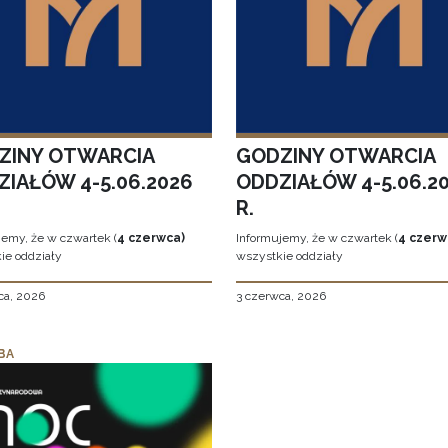
ZINY OTWARCIA
GODZINY OTWARCIA
ZIAŁÓW 4-5.06.2026
ODDZIAŁÓW 4-5.06.2
R.
jemy, że w czwartek (
4 czerwca)
Informujemy, że w czwartek (
4 czerw
ie oddziały
wszystkie oddziały
ca, 2026
3 czerwca, 2026
BA