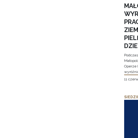
MAŁ
WYR
PRA
ZIE
PIE
DZI
Podczas
Małopol
Operze 
wyróżni
11 czer
SIEDZI