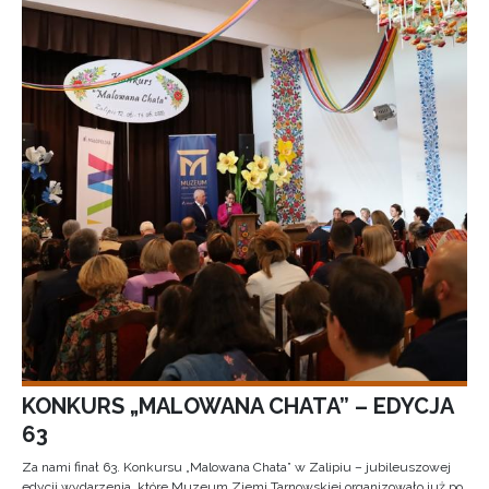
KONKURS „MALOWANA CHATA” – EDYCJA
63
Za nami finał 63. Konkursu „Malowana Chata” w Zalipiu – jubileuszowej
edycji wydarzenia, które Muzeum Ziemi Tarnowskiej organizowało już po