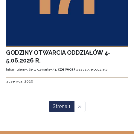
GODZINY OTWARCIA ODDZIAŁÓW 4-
5.06.2026 R.
Informujemy, że w czwartek (
4 czerwca)
wszystkie oddziały
3 czerwca, 2026
Stronicowanie
Następna strona
Strona 1
››