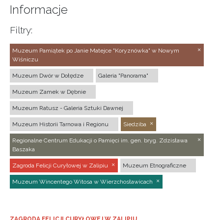
Informacje
Filtry:
Muzeum Pamiątek po Janie Matejce "Koryznówka" w Nowym
Wiśniczu
Muzeum Dwór w Dołędze
Galeria "Panorama"
Muzeum Zamek w Dębnie
Muzeum Ratusz - Galeria Sztuki Dawnej
Muzeum Historii Tarnowa i Regionu
Siedziba
Regionalne Centrum Edukacji o Pamięci im. gen. bryg. Zdzisława
Baszaka
Zagroda Felicji Curyłowej w Zalipiu
Muzeum Etnograficzne
Muzeum Wincentego Witosa w Wierzchosławicach
ZAGRODA FELICJI CURYŁOWEJ W ZALIPIU