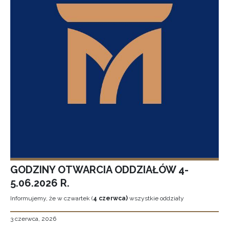
GODZINY OTWARCIA ODDZIAŁÓW 4-
5.06.2026 R.
Informujemy, że w czwartek (
4 czerwca)
wszystkie oddziały
3 czerwca, 2026