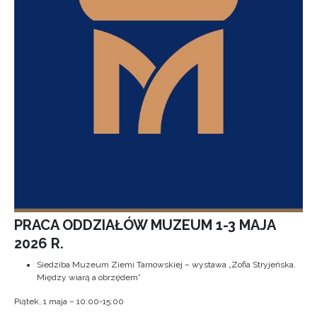
PRACA ODDZIAŁÓW MUZEUM 1-3 MAJA
2026 R.
Siedziba Muzeum Ziemi Tarnowskiej – wystawa „Zofia Stryjeńska.
Między wiarą a obrzędem”
Piątek, 1 maja – 10:00-15:00