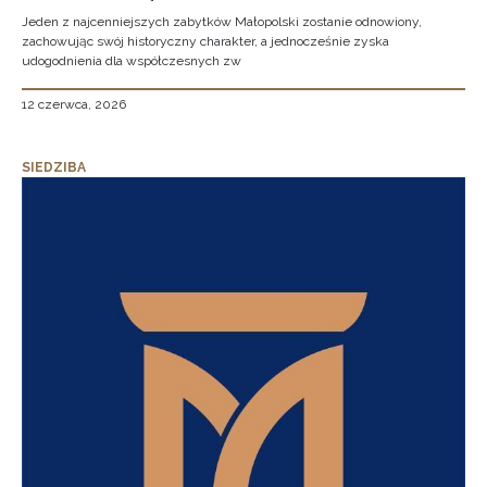
Jeden z najcenniejszych zabytków Małopolski zostanie odnowiony,
zachowując swój historyczny charakter, a jednocześnie zyska
udogodnienia dla współczesnych zw
12 czerwca, 2026
SIEDZIBA