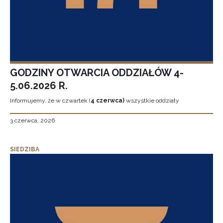
GODZINY OTWARCIA ODDZIAŁÓW 4-
5.06.2026 R.
Informujemy, że w czwartek (
4 czerwca)
wszystkie oddziały
3 czerwca, 2026
SIEDZIBA