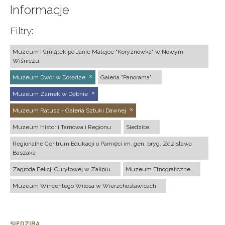
Informacje
Filtry:
Muzeum Pamiątek po Janie Matejce "Koryznówka" w Nowym
Wiśniczu
Muzeum Dwór w Dołędze
Galeria "Panorama"
Muzeum Zamek w Dębnie
Muzeum Ratusz - Galeria Sztuki Dawnej
Muzeum Historii Tarnowa i Regionu
Siedziba
Regionalne Centrum Edukacji o Pamięci im. gen. bryg. Zdzisława
Baszaka
Zagroda Felicji Curyłowej w Zalipiu
Muzeum Etnograficzne
Muzeum Wincentego Witosa w Wierzchosławicach
SIEDZIBA