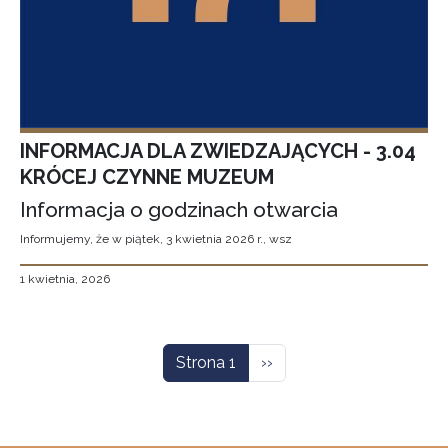
INFORMACJA DLA ZWIEDZAJĄCYCH - 3.04
KRÓCEJ CZYNNE MUZEUM
Informacja o godzinach otwarcia
Informujemy, że w piątek, 3 kwietnia 2026 r., wsz
1 kwietnia, 2026
Stronicowanie
Następna strona
Strona 1
››