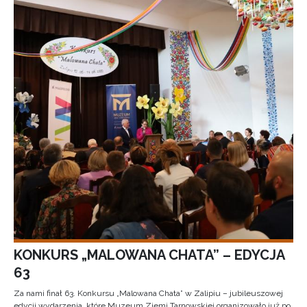
KONKURS „MALOWANA CHATA” – EDYCJA
63
Za nami finał 63. Konkursu „Malowana Chata” w Zalipiu – jubileuszowej
edycji wydarzenia, które Muzeum Ziemi Tarnowskiej organizowało już po