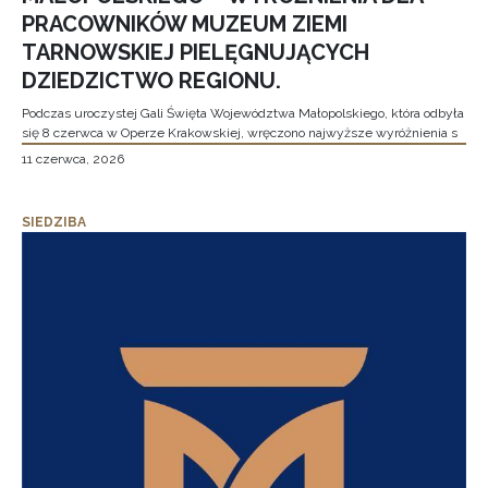
PRACOWNIKÓW MUZEUM ZIEMI
TARNOWSKIEJ PIELĘGNUJĄCYCH
DZIEDZICTWO REGIONU.
Podczas uroczystej Gali Święta Województwa Małopolskiego, która odbyła
się 8 czerwca w Operze Krakowskiej, wręczono najwyższe wyróżnienia s
11 czerwca, 2026
SIEDZIBA