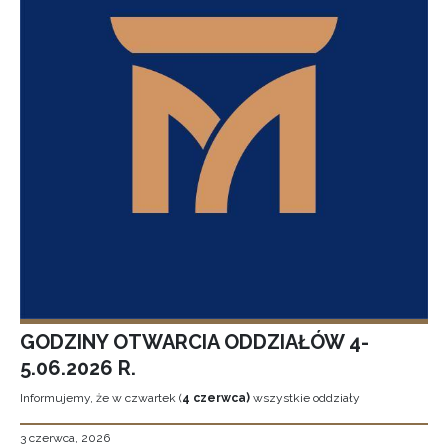
GODZINY OTWARCIA ODDZIAŁÓW 4-
5.06.2026 R.
Informujemy, że w czwartek (
4 czerwca)
wszystkie oddziały
3 czerwca, 2026