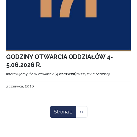
GODZINY OTWARCIA ODDZIAŁÓW 4-
5.06.2026 R.
Informujemy, że w czwartek (
4 czerwca)
wszystkie oddziały
3 czerwca, 2026
Stronicowanie
Następna strona
Strona 1
››