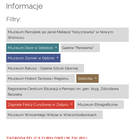
Informacje
Filtry:
Muzeum Pamiątek po Janie Matejce "Koryznówka" w Nowym
Wiśniczu
Muzeum Dwór w Dołędze
Galeria "Panorama"
Muzeum Zamek w Dębnie
Muzeum Ratusz - Galeria Sztuki Dawnej
Muzeum Historii Tarnowa i Regionu
Siedziba
Regionalne Centrum Edukacji o Pamięci im. gen. bryg. Zdzisława
Baszaka
Zagroda Felicji Curyłowej w Zalipiu
Muzeum Etnograficzne
Muzeum Wincentego Witosa w Wierzchosławicach
ZAGRODA FELICJI CURYŁOWEJ W ZALIPIU