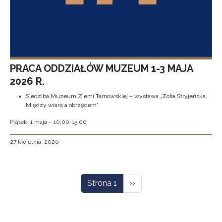
PRACA ODDZIAŁÓW MUZEUM 1-3 MAJA
2026 R.
Siedziba Muzeum Ziemi Tarnowskiej – wystawa „Zofia Stryjeńska.
Między wiarą a obrzędem”
Piątek, 1 maja – 10:00-15:00
27 kwietnia, 2026
Stronicowanie
Następna strona
Strona 1
››