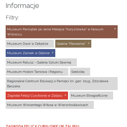
Informacje
Filtry:
Muzeum Pamiątek po Janie Matejce "Koryznówka" w Nowym
Wiśniczu
Muzeum Dwór w Dołędze
Galeria "Panorama"
Muzeum Zamek w Dębnie
Muzeum Ratusz - Galeria Sztuki Dawnej
Muzeum Historii Tarnowa i Regionu
Siedziba
Regionalne Centrum Edukacji o Pamięci im. gen. bryg. Zdzisława
Baszaka
Zagroda Felicji Curyłowej w Zalipiu
Muzeum Etnograficzne
Muzeum Wincentego Witosa w Wierzchosławicach
ZAGRODA FELICJI CURYŁOWEJ W ZALIPIU