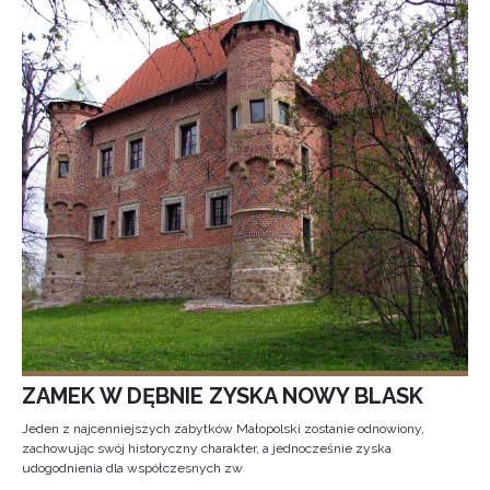
ZAMEK W DĘBNIE ZYSKA NOWY BLASK
Jeden z najcenniejszych zabytków Małopolski zostanie odnowiony,
zachowując swój historyczny charakter, a jednocześnie zyska
udogodnienia dla współczesnych zw