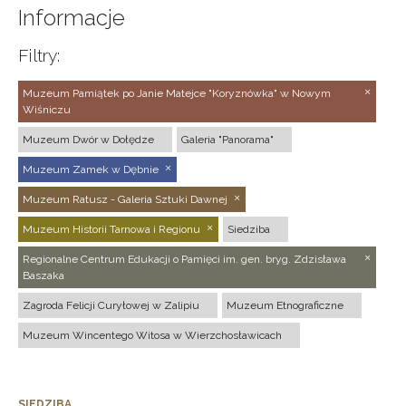
Informacje
Filtry:
Muzeum Pamiątek po Janie Matejce "Koryznówka" w Nowym
Wiśniczu
Muzeum Dwór w Dołędze
Galeria "Panorama"
Muzeum Zamek w Dębnie
Muzeum Ratusz - Galeria Sztuki Dawnej
Muzeum Historii Tarnowa i Regionu
Siedziba
Regionalne Centrum Edukacji o Pamięci im. gen. bryg. Zdzisława
Baszaka
Zagroda Felicji Curyłowej w Zalipiu
Muzeum Etnograficzne
Muzeum Wincentego Witosa w Wierzchosławicach
SIEDZIBA