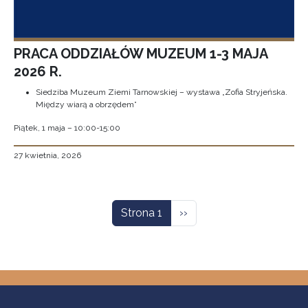
PRACA ODDZIAŁÓW MUZEUM 1-3 MAJA
2026 R.
Siedziba Muzeum Ziemi Tarnowskiej – wystawa „Zofia Stryjeńska.
Między wiarą a obrzędem”
Piątek, 1 maja – 10:00-15:00
27 kwietnia, 2026
Stronicowanie
Następna strona
Strona 1
››