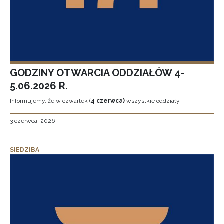
GODZINY OTWARCIA ODDZIAŁÓW 4-
5.06.2026 R.
Informujemy, że w czwartek (
4 czerwca)
wszystkie oddziały
3 czerwca, 2026
SIEDZIBA