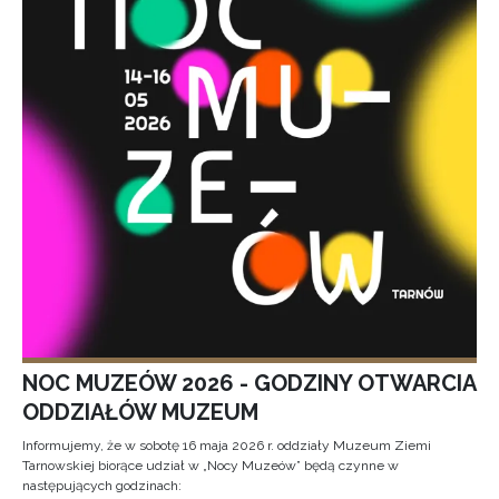
NOC MUZEÓW 2026 - GODZINY OTWARCIA
ODDZIAŁÓW MUZEUM
Informujemy, że w sobotę 16 maja 2026 r. oddziały Muzeum Ziemi
Tarnowskiej biorące udział w „Nocy Muzeów” będą czynne w
następujących godzinach: