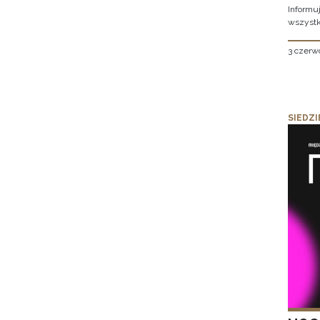
Informu
wszystk
3 czerw
SIEDZI