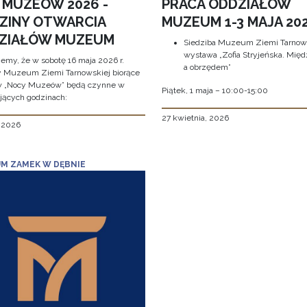
 MUZEÓW 2026 -
PRACA ODDZIAŁÓW
ZINY OTWARCIA
MUZEUM 1-3 MAJA 202
ZIAŁÓW MUZEUM
Siedziba Muzeum Ziemi Tarnows
wystawa „Zofia Stryjeńska. Międ
jemy, że w sobotę 16 maja 2026 r.
a obrzędem”
y Muzeum Ziemi Tarnowskiej biorące
w „Nocy Muzeów” będą czynne w
Piątek, 1 maja – 10:00-15:00
jących godzinach:
27 kwietnia, 2026
, 2026
M ZAMEK W DĘBNIE