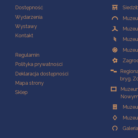
Na skróty
Oddziały
Dostępność
Siedzi
Wydarzenia
Muzeum
Wystawy
Muzeum
Kontakt
Muzeu
Muzeu
Na skróty
Regulamin
Zagrod
Polityka prywatności
Regiona
Deklaracja dostępności
bryg. Z
Mapa strony
Muzeum
Sklep
Nowym 
Muzeu
Muzeu
Galeri