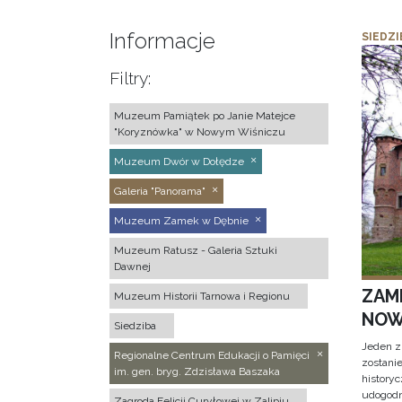
Informacje
SIEDZI
Filtry:
Muzeum Pamiątek po Janie Matejce
"Koryznówka" w Nowym Wiśniczu
Muzeum Dwór w Dołędze
Galeria "Panorama"
Muzeum Zamek w Dębnie
Muzeum Ratusz - Galeria Sztuki
Dawnej
ZAM
Muzeum Historii Tarnowa i Regionu
NOW
Siedziba
Jeden z
Regionalne Centrum Edukacji o Pamięci
zostani
im. gen. bryg. Zdzisława Baszaka
historyc
udogodn
Zagroda Felicji Curyłowej w Zalipiu