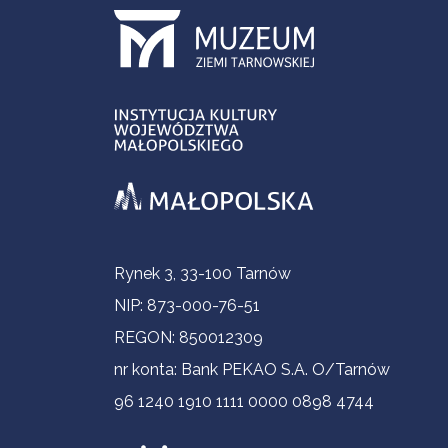
Informacje kontaktowe
Rynek 3, 33-100 Tarnów
NIP: 873-000-76-51
REGON: 850012309
nr konta: Bank PEKAO S.A. O/Tarnów
96 1240 1910 1111 0000 0898 4744