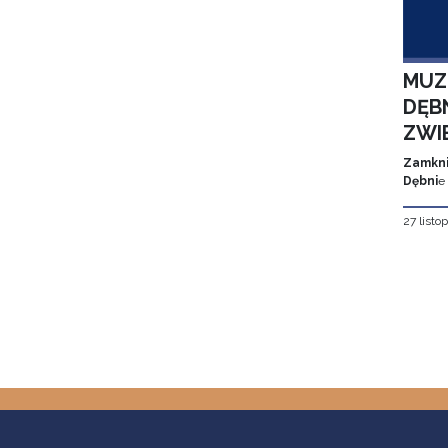
MUZ
DĘBN
ZWI
Zamkni
Dębni
e
27 listo
Stron