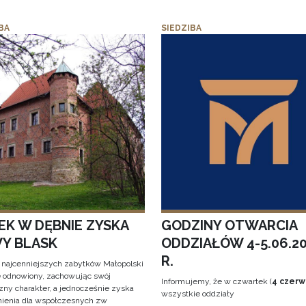
BA
SIEDZIBA
EK W DĘBNIE ZYSKA
GODZINY OTWARCIA
Y BLASK
ODDZIAŁÓW 4-5.06.2
R.
 najcenniejszych zabytków Małopolski
e odnowiony, zachowując swój
Informujemy, że w czwartek (
4 czerw
zny charakter, a jednocześnie zyska
wszystkie oddziały
ienia dla współczesnych zw