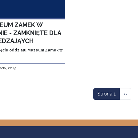
EUM ZAMEK W
IE - ZAMKNIĘTE DLA
EDZAJĄYCH
ęcie oddziału Muzeum Zamek w
pada, 2025
icowanie
Nastę
Strona 1
››