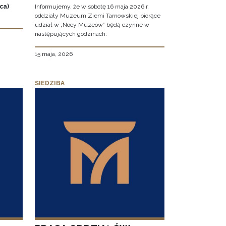
ca)
Informujemy, że w sobotę 16 maja 2026 r.
oddziały Muzeum Ziemi Tarnowskiej biorące
udział w „Nocy Muzeów” będą czynne w
następujących godzinach:
15 maja, 2026
SIEDZIBA