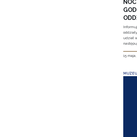
NOC
GOD
ODD
Informu
oddział
udział 
następu
15 maja
MUZEU