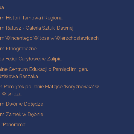
ba
 Historii Tarnowa i Regionu
 Ratusz - Galeria Sztuki Dawnej
m Wincentego Witosa w Wierzchosławicach
m Etnograficzne
a Felicji Curyłowej w Zalipiu
lne Centrum Edukacji o Pamięci im. gen.
dzisława Baszaka
 Pamiątek po Janie Matejce "Koryznówka" w
Wiśniczu
m Dwór w Dołędze
m Zamek w Dębnie
a "Panorama"