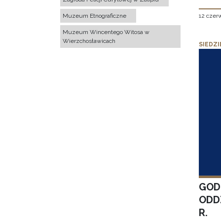
12 czer
Muzeum Etnograficzne
Muzeum Wincentego Witosa w
Wierzchosławicach
SIEDZI
GOD
ODD
R.