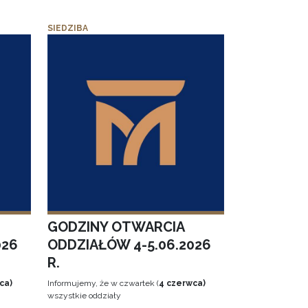
SIEDZIBA
GODZINY OTWARCIA
026
ODDZIAŁÓW 4-5.06.2026
R.
ca)
Informujemy, że w czwartek (
4 czerwca)
wszystkie oddziały