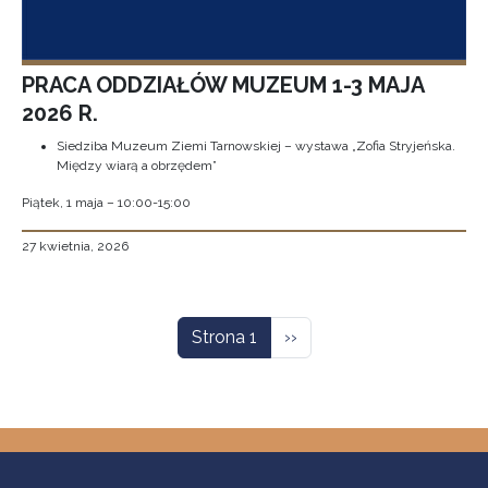
PRACA ODDZIAŁÓW MUZEUM 1-3 MAJA
2026 R.
Siedziba Muzeum Ziemi Tarnowskiej – wystawa „Zofia Stryjeńska.
Między wiarą a obrzędem”
Piątek, 1 maja – 10:00-15:00
27 kwietnia, 2026
Stronicowanie
Następna strona
Strona 1
››