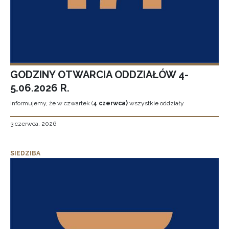
GODZINY OTWARCIA ODDZIAŁÓW 4-
5.06.2026 R.
Informujemy, że w czwartek (
4 czerwca)
wszystkie oddziały
3 czerwca, 2026
SIEDZIBA