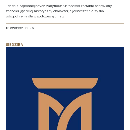
Jeden z najcenniejszych zabytków Małopolski zostanie odnowiony,
zachowując swój historyczny charakter, a jednocześnie zyska
udogodnienia dla współczesnych zw
12 czerwca, 2026
SIEDZIBA