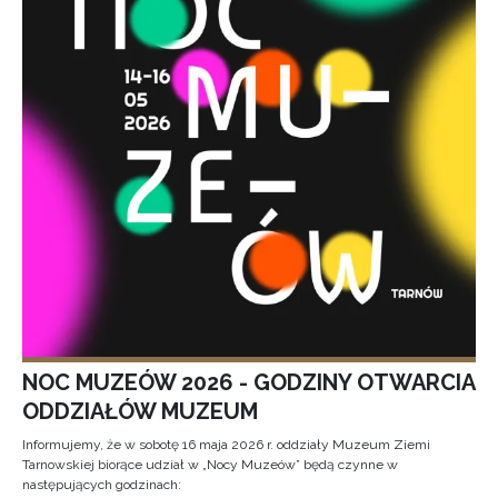
NOC MUZEÓW 2026 - GODZINY OTWARCIA
ODDZIAŁÓW MUZEUM
Informujemy, że w sobotę 16 maja 2026 r. oddziały Muzeum Ziemi
Tarnowskiej biorące udział w „Nocy Muzeów” będą czynne w
następujących godzinach: