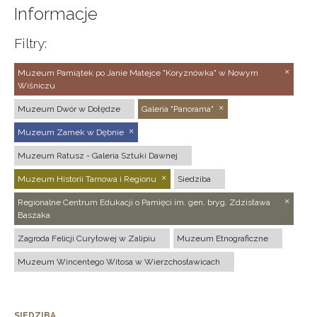
Informacje
Filtry:
Muzeum Pamiątek po Janie Matejce "Koryznówka" w Nowym
Wiśniczu
Muzeum Dwór w Dołędze
Galeria "Panorama"
Muzeum Zamek w Dębnie
Muzeum Ratusz - Galeria Sztuki Dawnej
Muzeum Historii Tarnowa i Regionu
Siedziba
Regionalne Centrum Edukacji o Pamięci im. gen. bryg. Zdzisława
Baszaka
Zagroda Felicji Curyłowej w Zalipiu
Muzeum Etnograficzne
Muzeum Wincentego Witosa w Wierzchosławicach
SIEDZIBA