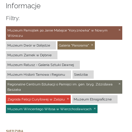
Informacje
Filtry:
Muzeum Pamiątek po Janie Matejce "Koryznówka" w Nowym
Wiśniczu
Muzeum Dwór w Dołędze
Galeria "Panorama"
Muzeum Zamek w Dębnie
Muzeum Ratusz - Galeria Sztuki Dawnej
Muzeum Historii Tarnowa i Regionu
Siedziba
Regionalne Centrum Edukacji o Pamięci im. gen. bryg. Zdzisława
Baszaka
Zagroda Felicji Curyłowej w Zalipiu
Muzeum Etnograficzne
Muzeum Wincentego Witosa w Wierzchosławicach
SIEDZIBA