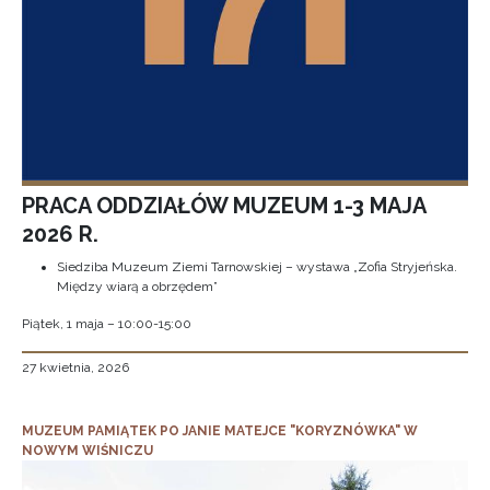
PRACA ODDZIAŁÓW MUZEUM 1-3 MAJA
2026 R.
Siedziba Muzeum Ziemi Tarnowskiej – wystawa „Zofia Stryjeńska.
Między wiarą a obrzędem”
Piątek, 1 maja – 10:00-15:00
27 kwietnia, 2026
MUZEUM PAMIĄTEK PO JANIE MATEJCE "KORYZNÓWKA" W
NOWYM WIŚNICZU