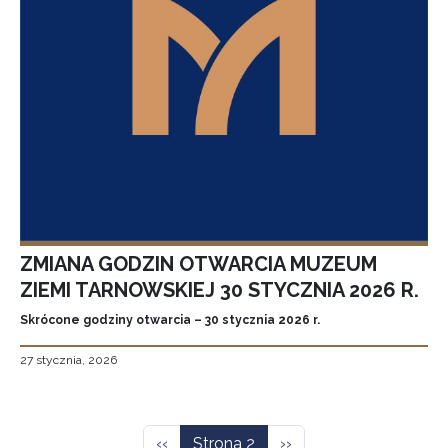
ZMIANA GODZIN OTWARCIA MUZEUM
ZIEMI TARNOWSKIEJ 30 STYCZNIA 2026 R.
Skrócone godziny otwarcia – 30 stycznia 2026 r.
27 stycznia, 2026
Stronicowanie
Poprzednia strona
Następna strona
‹‹
Strona 2
››