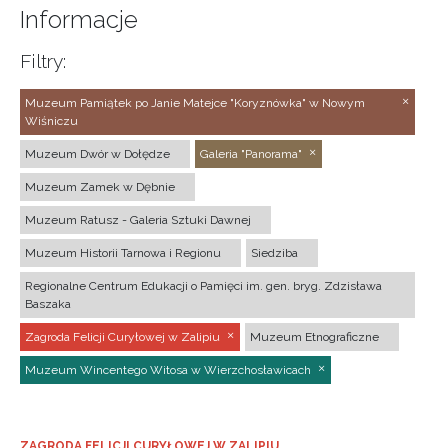
Informacje
Filtry:
Muzeum Pamiątek po Janie Matejce "Koryznówka" w Nowym
Wiśniczu
Muzeum Dwór w Dołędze
Galeria "Panorama"
Muzeum Zamek w Dębnie
Muzeum Ratusz - Galeria Sztuki Dawnej
Muzeum Historii Tarnowa i Regionu
Siedziba
Regionalne Centrum Edukacji o Pamięci im. gen. bryg. Zdzisława
Baszaka
Zagroda Felicji Curyłowej w Zalipiu
Muzeum Etnograficzne
Muzeum Wincentego Witosa w Wierzchosławicach
ZAGRODA FELICJI CURYŁOWEJ W ZALIPIU