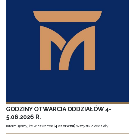
GODZINY OTWARCIA ODDZIAŁÓW 4-
5.06.2026 R.
Informujemy, że w czwartek (
4 czerwca)
wszystkie oddziały