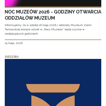
NOC MUZEÓW 2026 - GODZINY OTWARCIA
ODDZIAŁÓW MUZEUM
Informujemy, że w sobotę 16 maja 2026 r. oddziały Muzeum Ziemi
Tarnowskiej biorące udział w „Nocy Muzeów” będą czynne w
następujących godzinach:
15 maja, 2026
SIEDZIBA