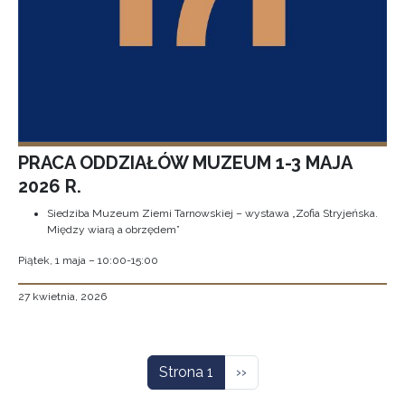
PRACA ODDZIAŁÓW MUZEUM 1-3 MAJA
2026 R.
Siedziba Muzeum Ziemi Tarnowskiej – wystawa „Zofia Stryjeńska.
Między wiarą a obrzędem”
Piątek, 1 maja – 10:00-15:00
27 kwietnia, 2026
Stronicowanie
Następna strona
Strona 1
››