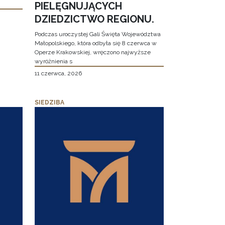
PIELĘGNUJĄCYCH
DZIEDZICTWO REGIONU.
Podczas uroczystej Gali Święta Województwa
Małopolskiego, która odbyła się 8 czerwca w
Operze Krakowskiej, wręczono najwyższe
wyróżnienia s
11 czerwca, 2026
SIEDZIBA