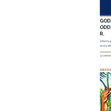
GOD
ODD
R.
Informu
wszystk
3 czerw
SIEDZI