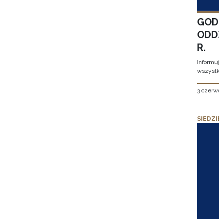
GOD
ODD
R.
Informu
wszystk
3 czerw
SIEDZI