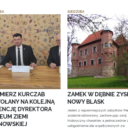
BA
SIEDZIBA
IMIERZ KURCZAB
ZAMEK W DĘBNIE ZYS
OŁANY NA KOLEJNĄ
NOWY BLASK
ENCJĘ DYREKTORA
Jeden z najcenniejszych zabytków Ma
EUM ZIEMI
zostanie odnowiony, zachowując swój
historyczny charakter, a jednocześnie
NOWSKIEJ
udogodnienia dla współczesnych zw