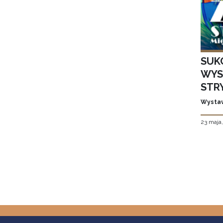
SUK
WYS
STR
Wystaw
23 maja
Stron