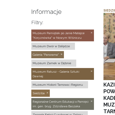
Informacje
SIEDZI
Filtry:
Muzeum Pamiątek po Janie Matejce
"Koryznówka" w Nowym Wiśniczu
Muzeum Dwór w Dołędze
Galeria "Panorama"
Muzeum Zamek w Dębnie
Muzeum Ratusz - Galeria Sztuki
Dawnej
KAZ
Muzeum Historii Tarnowa i Regionu
POW
Siedziba
KAD
Regionalne Centrum Edukacji o Pamięci
MUZ
im. gen. bryg. Zdzisława Baszaka
TAR
Zagroda Felicji Curyłowej w Zalipiu