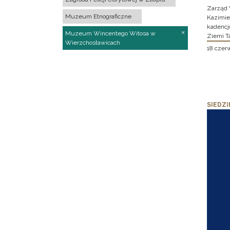
Zarząd 
Muzeum Etnograficzne
Kazimier
kadencj
Muzeum Wincentego Witosa w
Ziemi T
Wierzchosławicach
18 czer
SIEDZI