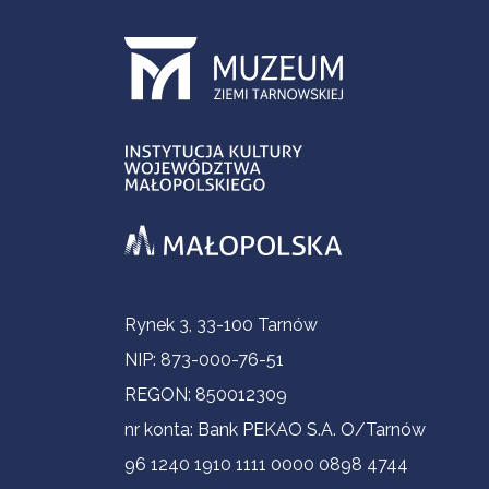
Informacje kontaktowe
Rynek 3, 33-100 Tarnów
NIP: 873-000-76-51
REGON: 850012309
nr konta: Bank PEKAO S.A. O/Tarnów
96 1240 1910 1111 0000 0898 4744