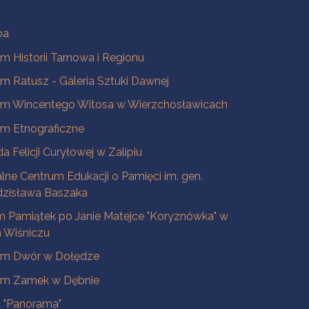
ba
 Historii Tarnowa i Regionu
 Ratusz - Galeria Sztuki Dawnej
m Wincentego Witosa w Wierzchosławicach
m Etnograficzne
a Felicji Curyłowej w Zalipiu
lne Centrum Edukacji o Pamięci im. gen.
dzisława Baszaka
 Pamiątek po Janie Matejce "Koryznówka" w
Wiśniczu
m Dwór w Dołędze
m Zamek w Dębnie
a "Panorama"