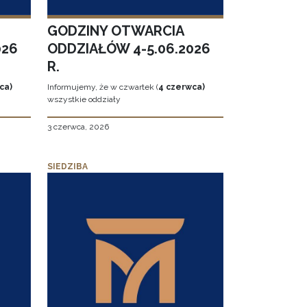
GODZINY OTWARCIA
026
ODDZIAŁÓW 4-5.06.2026
R.
ca)
Informujemy, że w czwartek (
4 czerwca)
wszystkie oddziały
3 czerwca, 2026
SIEDZIBA