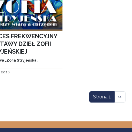
CES FREKWENCYJNY
TAWY DZIEŁ ZOFII
YJEŃSKIEJ
a „Zofia Stryjeńska.
, 2026
icowanie
Nastę
Strona 1
››