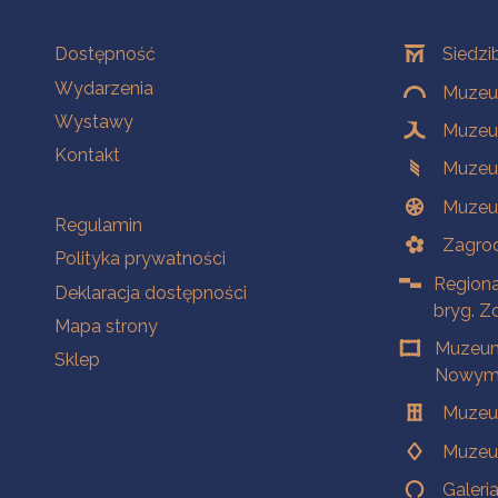
Na skróty
Oddziały
Dostępność
Siedzi
Wydarzenia
Muzeum
Wystawy
Muzeum
Kontakt
Muzeu
Muzeu
Na skróty
Regulamin
Zagrod
Polityka prywatności
Regiona
Deklaracja dostępności
bryg. Z
Mapa strony
Muzeum
Sklep
Nowym 
Muzeu
Muzeu
Galeri