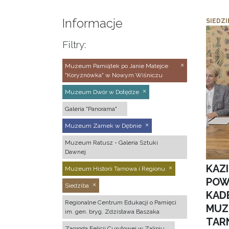
Informacje
SIEDZI
Filtry:
Muzeum Pamiątek po Janie Matejce
"Koryznówka" w Nowym Wiśniczu
Muzeum Dwór w Dołędze
Galeria "Panorama"
Muzeum Zamek w Dębnie
Muzeum Ratusz - Galeria Sztuki
Dawnej
KAZ
Muzeum Historii Tarnowa i Regionu
POW
Siedziba
KAD
Regionalne Centrum Edukacji o Pamięci
MUZ
im. gen. bryg. Zdzisława Baszaka
TAR
Zagroda Felicji Curyłowej w Zalipiu