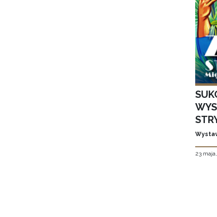
SUK
WYS
STR
Wystaw
23 maja
Stron