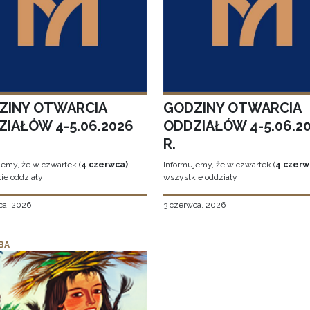
ZINY OTWARCIA
GODZINY OTWARCIA
ZIAŁÓW 4-5.06.2026
ODDZIAŁÓW 4-5.06.2
R.
jemy, że w czwartek (
4 czerwca)
Informujemy, że w czwartek (
4 czerw
ie oddziały
wszystkie oddziały
ca, 2026
3 czerwca, 2026
BA