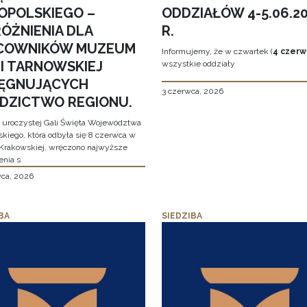
OPOLSKIEGO –
ODDZIAŁÓW 4-5.06.2
ÓŻNIENIA DLA
R.
COWNIKÓW MUZEUM
Informujemy, że w czwartek (
4 czerw
MI TARNOWSKIEJ
wszystkie oddziały
LĘGNUJĄCYCH
3 czerwca, 2026
EDZICTWO REGIONU.
 uroczystej Gali Święta Województwa
skiego, która odbyła się 8 czerwca w
Krakowskiej, wręczono najwyższe
enia s
wca, 2026
BA
SIEDZIBA