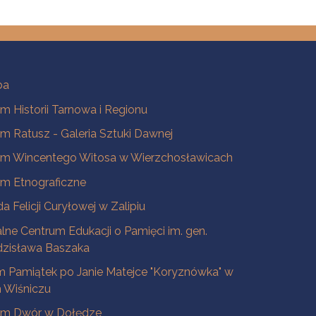
ba
 Historii Tarnowa i Regionu
 Ratusz - Galeria Sztuki Dawnej
m Wincentego Witosa w Wierzchosławicach
m Etnograficzne
a Felicji Curyłowej w Zalipiu
lne Centrum Edukacji o Pamięci im. gen.
dzisława Baszaka
 Pamiątek po Janie Matejce "Koryznówka" w
Wiśniczu
m Dwór w Dołędze