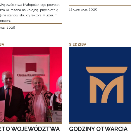
Województwa Małopolskiego powołał
12 czerwca, 2026
za Kurczaba na kolejną, pięcioletnią
ę na stanowisku dyrektora Muzeum
arnows
wca, 2026
BA
SIEDZIBA
ĘTO WOJEWÓDZTWA
GODZINY OTWARCIA