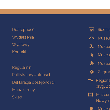
Na skróty
Oddziały
Dostępność
Siedzi
Wydarzenia
Muzeum
Wystawy
Muzeum
Kontakt
Muzeu
Muzeu
Na skróty
Regulamin
Zagrod
Polityka prywatności
Regiona
Deklaracja dostępności
bryg. Z
Mapa strony
Muzeum
Sklep
Nowym 
Muzeu