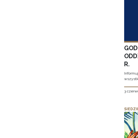
GOD
ODD
R.
Informu
wszystk
3 czerw
SIEDZI