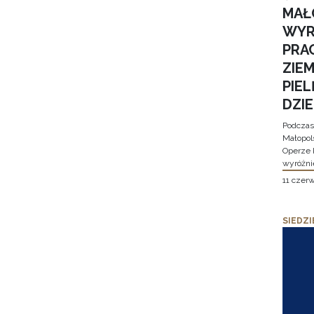
MAŁ
WYR
PRA
ZIE
PIE
DZI
Podczas
Małopol
Operze 
wyróżni
11 czer
SIEDZI