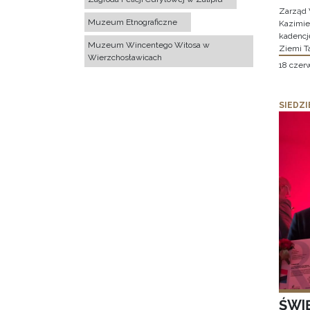
Zarząd 
Muzeum Etnograficzne
Kazimier
kadencj
Muzeum Wincentego Witosa w
Ziemi T
Wierzchosławicach
18 czer
SIEDZI
ŚWI