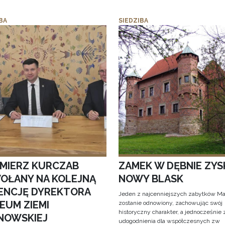
BA
SIEDZIBA
IMIERZ KURCZAB
ZAMEK W DĘBNIE ZYS
OŁANY NA KOLEJNĄ
NOWY BLASK
ENCJĘ DYREKTORA
Jeden z najcenniejszych zabytków Ma
EUM ZIEMI
zostanie odnowiony, zachowując swój
historyczny charakter, a jednocześnie
NOWSKIEJ
udogodnienia dla współczesnych zw