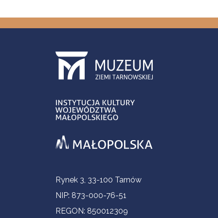
Informacje kontaktowe
Rynek 3, 33-100 Tarnów
NIP: 873-000-76-51
REGON: 850012309