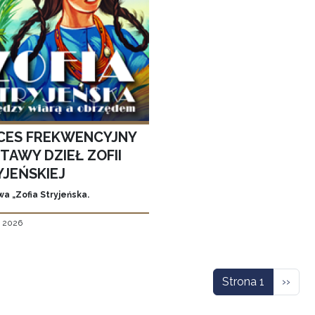
CES FREKWENCYJNY
TAWY DZIEŁ ZOFII
YJEŃSKIEJ
a „Zofia Stryjeńska.
, 2026
icowanie
Nastę
Strona 1
››